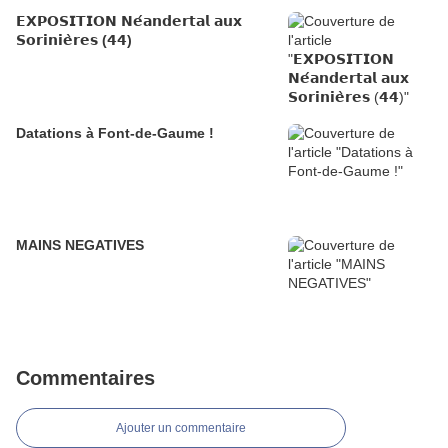
𝗘𝗫𝗣𝗢𝗦𝗜𝗧𝗜𝗢𝗡 𝗡𝗲́𝗮𝗻𝗱𝗲𝗿𝘁𝗮𝗹 𝗮𝘂𝘅
𝗦𝗼𝗿𝗶𝗻𝗶𝗲̀𝗿𝗲𝘀 (𝟰𝟰)
Datations à Font-de-Gaume !
MAINS NEGATIVES
Commentaires
Ajouter un commentaire