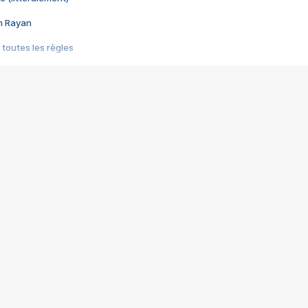
im Rayan
 toutes les règles
s les jeux vidéo
us choquant de Rockstar ? - Le scandale BULLY
e plus moche de Steam
du RÊVE tourne au CAUCHEMAR
pendant 8 heures
it… à tort
umiliés par un jeu vidéo
ire - Final Fantasy 8
ti un empire - Age of Empires
story DOFUS