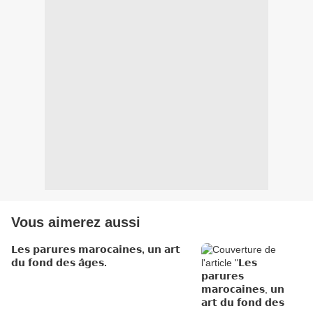
Vous aimerez aussi
𝗟𝗲𝘀 𝗽𝗮𝗿𝘂𝗿𝗲𝘀 𝗺𝗮𝗿𝗼𝗰𝗮𝗶𝗻𝗲𝘀, 𝘂𝗻 𝗮𝗿𝘁
𝗱𝘂 𝗳𝗼𝗻𝗱 𝗱𝗲𝘀 𝗮̂𝗴𝗲𝘀.