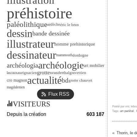
illustration
préhistoire
paléolithique
ardèche
éric le brun
dessin
bande dessinée
illustrateur
homme prehistorique
dessinateur
dordogne
mammouth
archéologie
archéologia
art mobilier
grotte
neanderthal
gravettien
aurignacien
lascaux
actualité
bd
cro magnon
grotte chauvet
magdalenien
Flux RSS
VISITEURS
Posté par eric lebr
Tags:
art pariétal
,
Depuis la création
603 187
Thorin, le d