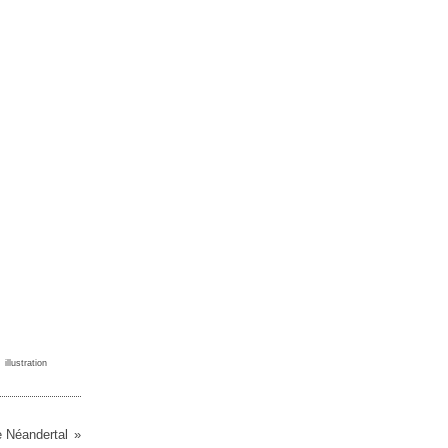
,
illustration
e Néandertal