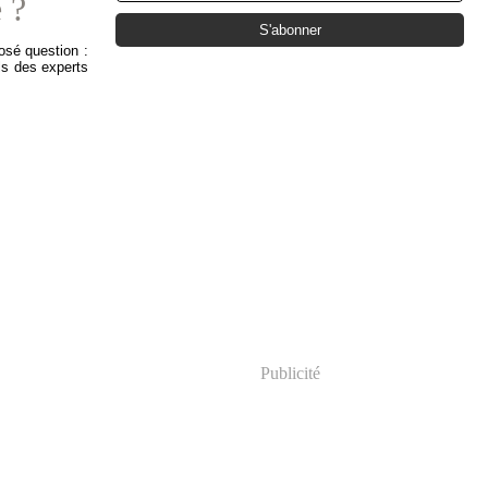
 ?
osé question : 
ls des experts 
Publicité