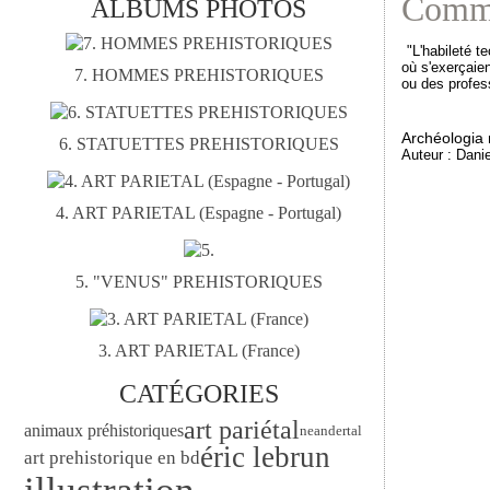
Commen
ALBUMS PHOTOS
"L'habileté t
où s'exerçaien
7. HOMMES PREHISTORIQUES
ou des profes
Archéologia
6. STATUETTES PREHISTORIQUES
Auteur : Danie
4. ART PARIETAL (Espagne - Portugal)
5. "VENUS" PREHISTORIQUES
3. ART PARIETAL (France)
CATÉGORIES
art pariétal
animaux préhistoriques
neandertal
éric lebrun
art prehistorique en bd