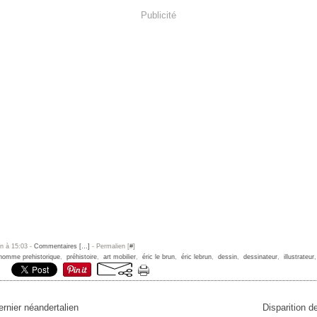
Publicité
un à 15:03 -
Commentaires [
…
]
- Permalien [
#
]
homme prehistorique
,
préhistoire
,
art mobilier
,
éric le brun
,
éric lebrun
,
dessin
,
dessinateur
,
illustrateur
ernier néandertalien
Disparition d