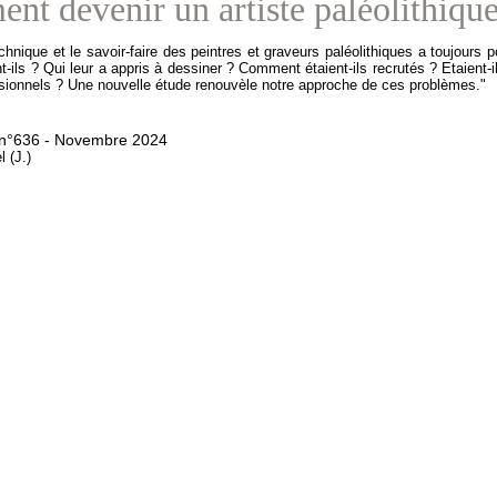
t devenir un artiste paléolithique
echnique et le savoir-faire des peintres et graveurs paléolithiques a toujours p
t-ils ? Qui leur a appris à dessiner ? Comment étaient-ils recrutés ? Etaient-i
sionnels ? 
Une nouvelle étude renouvèle notre approche de ces problèmes."
 n°636 - Novembre 2024
l (J.)