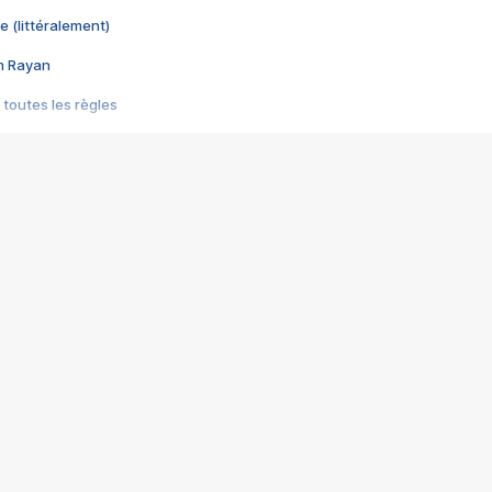
e (littéralement)
im Rayan
 toutes les règles
s les jeux vidéo
us choquant de Rockstar ? - Le scandale BULLY
e plus moche de Steam
du RÊVE tourne au CAUCHEMAR
pendant 8 heures
it… à tort
umiliés par un jeu vidéo
ire - Final Fantasy 8
ti un empire - Age of Empires