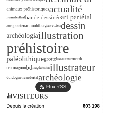
actualité
animaux préhistoriques
art pariétal
bande dessinée
neanderthal
dessin
art mobilier
gravettien
aurignacien
illustration
archéologia
préhistoire
paléolithique
grotte
lascaux
mammouth
illustrateur
bd
cro magnon
magdalenien
archéologie
dordogne
neandertal
Flux RSS
VISITEURS
Depuis la création
603 198