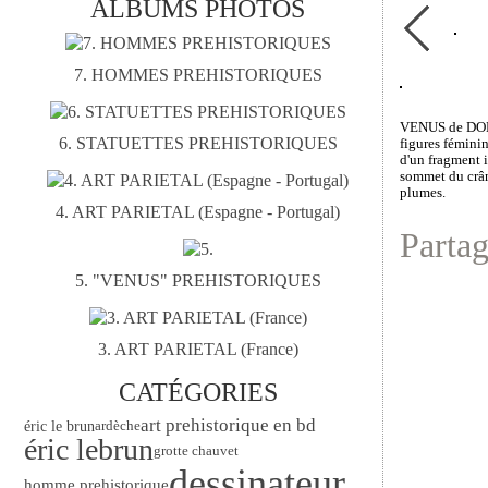
ALBUMS PHOTOS
7. HOMMES PREHISTORIQUES
VENUS de DOLN
6. STATUETTES PREHISTORIQUES
figures féminin
d'un fragment i
sommet du crân
plumes.
4. ART PARIETAL (Espagne - Portugal)
Partag
5. "VENUS" PREHISTORIQUES
3. ART PARIETAL (France)
CATÉGORIES
art prehistorique en bd
éric le brun
ardèche
éric lebrun
grotte chauvet
dessinateur
homme prehistorique