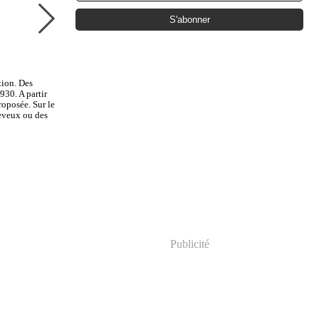
ion. Des
930. A partir
roposée. Sur le
heveux ou des
Publicité