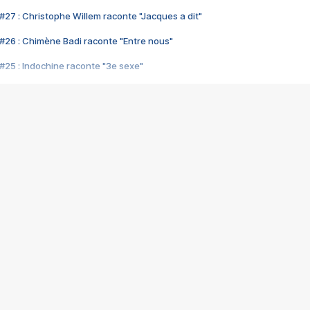
#27 : Christophe Willem raconte "Jacques a dit"
#26 : Chimène Badi raconte "Entre nous"
#25 : Indochine raconte "3e sexe"
#24 : Zaho raconte "C'est chelou"
#23 : Patrick Bruel raconte "Au café des délices"
#22 : Kyo raconte "Le chemin"
#21 : Nolwenn Leroy raconte "Cassé"
#20 : Patrick Hernandez raconte "Born to be alive"
#19 : Lorie raconte "Près de moi"
#18 : Michael Jones raconte "A nos actes manqués" (avec Jean-Jacque
#17 : Khaled raconte "Aïcha"
#16 : Corneille raconte "Parce qu'on vient de loin"