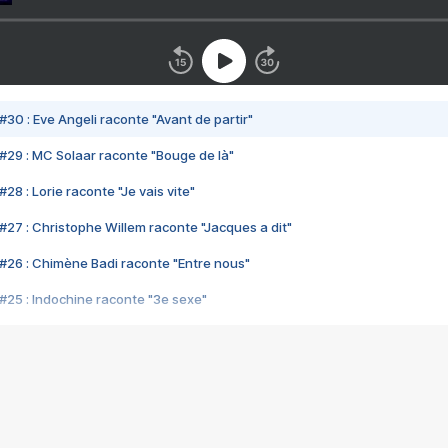
#30 : Eve Angeli raconte "Avant de partir"
#29 : MC Solaar raconte "Bouge de là"
28 : Lorie raconte "Je vais vite"
#27 : Christophe Willem raconte "Jacques a dit"
#26 : Chimène Badi raconte "Entre nous"
#25 : Indochine raconte "3e sexe"
#24 : Zaho raconte "C'est chelou"
#23 : Patrick Bruel raconte "Au café des délices"
#22 : Kyo raconte "Le chemin"
#21 : Nolwenn Leroy raconte "Cassé"