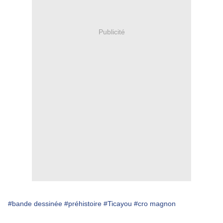
Publicité
#bande dessinée
#préhistoire
#Ticayou
#cro magnon