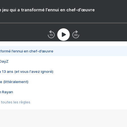
e jeu qui a transformé l’ennui en chef-d’œuvre
nsformé l’ennui en chef-d’œuvre
 DayZ
 a 13 ans (et vous l'avez ignoré)
e (littéralement)
im Rayan
 toutes les règles
s les jeux vidéo
us choquant de Rockstar ? - Le scandale BULLY