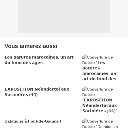
Vous aimerez aussi
𝗟𝗲𝘀 𝗽𝗮𝗿𝘂𝗿𝗲𝘀 𝗺𝗮𝗿𝗼𝗰𝗮𝗶𝗻𝗲𝘀, 𝘂𝗻 𝗮𝗿𝘁
𝗱𝘂 𝗳𝗼𝗻𝗱 𝗱𝗲𝘀 𝗮̂𝗴𝗲𝘀.
𝗘𝗫𝗣𝗢𝗦𝗜𝗧𝗜𝗢𝗡 𝗡𝗲́𝗮𝗻𝗱𝗲𝗿𝘁𝗮𝗹 𝗮𝘂𝘅
𝗦𝗼𝗿𝗶𝗻𝗶𝗲̀𝗿𝗲𝘀 (𝟰𝟰)
Datations à Font-de-Gaume !