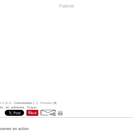
Publicité
un à 18:12 -
Commentaires [
…
]
- Permalien [
#
]
née
,
bd
,
préhistoire
,
Ticayou
avernes en action