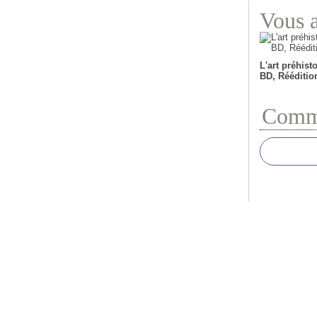
Vous a
L'art préhist
BD, Rééditio
Comme