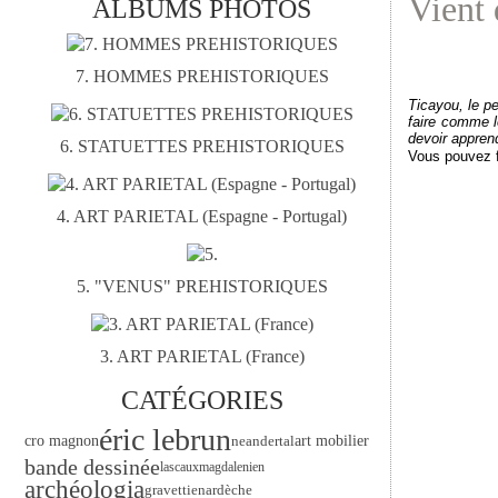
Vient 
ALBUMS PHOTOS
7. HOMMES PREHISTORIQUES
Ticayou, le p
faire comme le
devoir apprend
6. STATUETTES PREHISTORIQUES
Vous pouvez f
4. ART PARIETAL (Espagne - Portugal)
5. "VENUS" PREHISTORIQUES
3. ART PARIETAL (France)
CATÉGORIES
éric lebrun
art mobilier
cro magnon
neandertal
bande dessinée
lascaux
magdalenien
archéologia
gravettien
ardèche