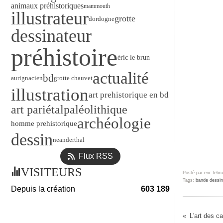
animaux préhistoriques
mammouth
illustrateur
grotte
dordogne
dessinateur
préhistoire
éric le brun
actualité
bd
aurignacien
grotte chauvet
illustration
art prehistorique en bd
paléolithique
art pariétal
archéologie
homme prehistorique
dessin
neanderthal
Flux RSS
VISITEURS
Posté par eric lebr
Tags:
bande dessi
Depuis la création
603 189
L'art des c