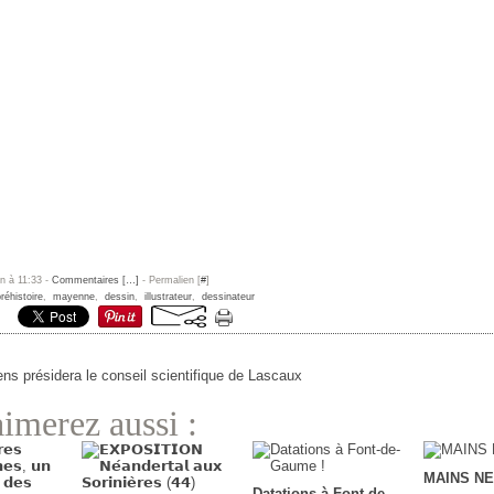
un à 11:33 -
Commentaires [
…
]
- Permalien [
#
]
réhistoire
,
mayenne
,
dessin
,
illustrateur
,
dessinateur
s présidera le conseil scientifique de Lascaux
imerez aussi :
MAINS N
Datations à Font-de-