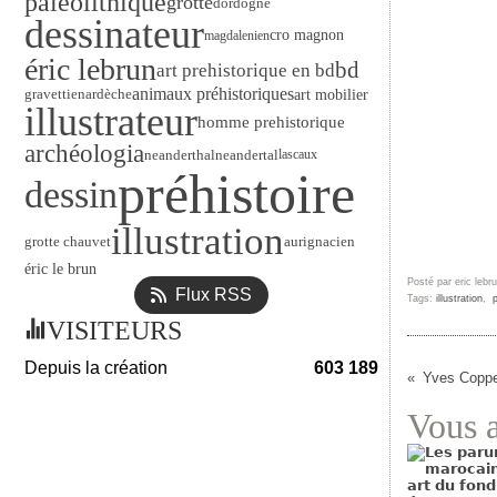
paléolithique
grotte
dordogne
dessinateur
cro magnon
magdalenien
éric lebrun
bd
art prehistorique en bd
animaux préhistoriques
gravettien
ardèche
art mobilier
illustrateur
homme prehistorique
archéologia
neanderthal
neandertal
lascaux
préhistoire
dessin
illustration
grotte chauvet
aurignacien
éric le brun
Posté par eric lebr
Flux RSS
Tags:
illustration
,
p
VISITEURS
Depuis la création
603 189
Yves Coppen
Vous a