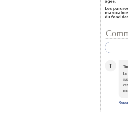
𝗟𝗲𝘀 𝗽𝗮𝗿𝘂𝗿𝗲
𝗺𝗮𝗿𝗼𝗰𝗮𝗶𝗻𝗲
𝗱𝘂 𝗳𝗼𝗻𝗱 𝗱𝗲
Comme
T
Ti
Le 
sup
cet
cou
Répo