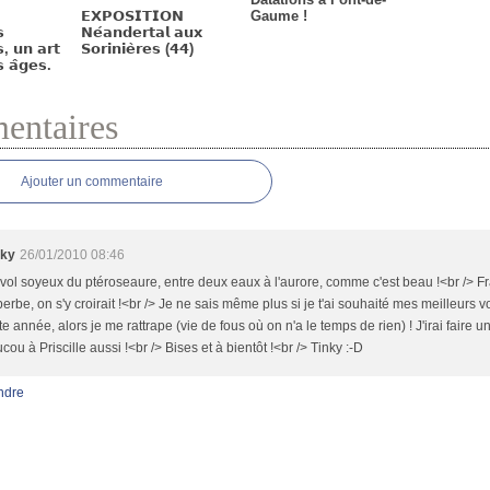
𝗘𝗫𝗣𝗢𝗦𝗜𝗧𝗜𝗢𝗡
Gaume !

𝗡𝗲́𝗮𝗻𝗱𝗲𝗿𝘁𝗮𝗹 𝗮𝘂𝘅
, 𝘂𝗻 𝗮𝗿𝘁
𝗦𝗼𝗿𝗶𝗻𝗶𝗲̀𝗿𝗲𝘀 (𝟰𝟰)
 𝗮̂𝗴𝗲𝘀.
ntaires
Ajouter un commentaire
nky
26/01/2010 08:46
vol soyeux du ptéroseaure, entre deux eaux à l'aurore, comme c'est beau !<br /> 
erbe, on s'y croirait !<br /> Je ne sais même plus si je t'ai souhaité mes meilleurs 
te année, alors je me rattrape (vie de fous où on n'a le temps de rien) ! J'irai faire un
cou à Priscille aussi !<br /> Bises et à bientôt !<br /> Tinky :-D
ndre