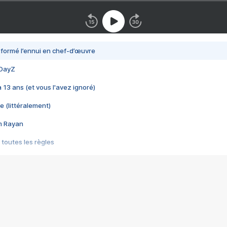
nsformé l’ennui en chef-d’œuvre
 DayZ
 a 13 ans (et vous l'avez ignoré)
e (littéralement)
im Rayan
 toutes les règles
s les jeux vidéo
us choquant de Rockstar ? - Le scandale BULLY
e plus moche de Steam
du RÊVE tourne au CAUCHEMAR