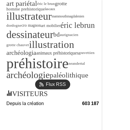
art pariétal
grotte
éric le brun
homme prehistorique
lascaux
illustrateur
mammouth
magdalenien
éric lebrun
art mobilier
dordogne
cro magnon
dessinateur
bd
aurignacien
illustration
grotte chauvet
archéologia
animaux préhistoriques
gravettien
préhistoire
neandertal
archéologie
paléolithique
Flux RSS
VISITEURS
Depuis la création
603 187