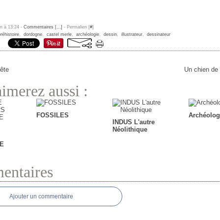
un à 13:24 -
Commentaires [
…
]
- Permalien [
#
]
réhistoire
,
dordogne
,
castel merle
,
archéologie
,
dessin
,
illustrateur
,
dessinateur
ête
Un chien de
imerez aussi :
FOSSILES
Archéolog
INDUS L'autre
Néolithique
E
ntaires
Ajouter un commentaire