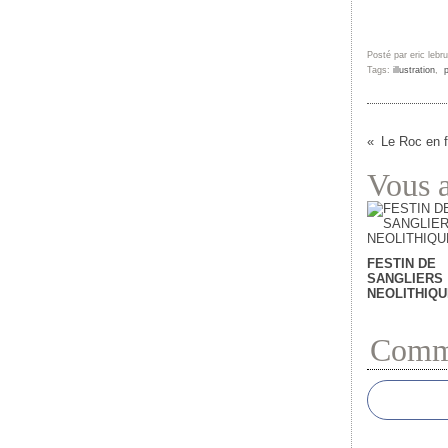
Posté par eric lebr
Tags:
illustration
,
p
Le Roc en f
Vous a
FESTIN DE
SANGLIERS
NEOLITHIQU
Comme