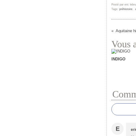
Posté par eric lebr
Tags:
préhistoire
,
Aquitaine h
Vous a
INDIGO
Comme
E
eri