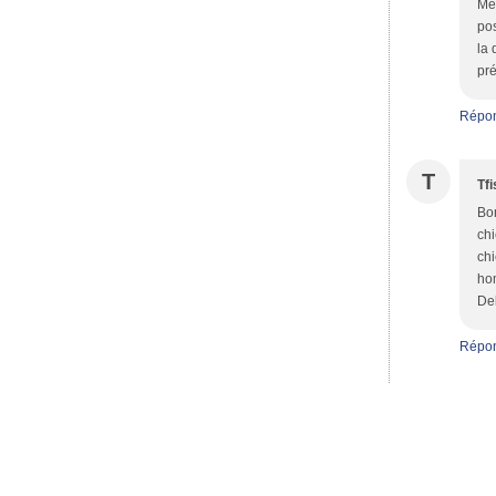
Mer
pos
la 
pré
Répo
T
Tfi
Bon
chi
chi
hom
Del
Répo