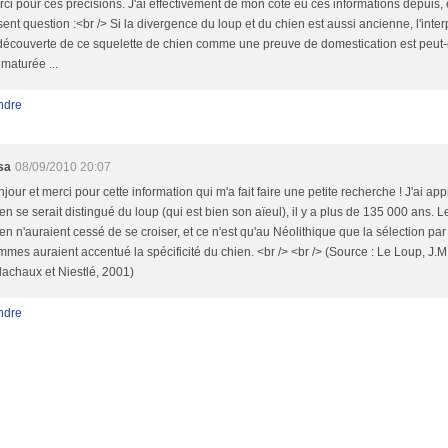
ci pour ces précisions. J'ai effectivement de mon coté eu ces informations depuis, e
ent question :<br /> Si la divergence du loup et du chien est aussi ancienne, l'inter
découverte de ce squelette de chien comme une preuve de domestication est peut-
maturée ...
ndre
sa
08/09/2010 20:07
jour et merci pour cette information qui m'a fait faire une petite recherche ! J'ai app
en se serait distingué du loup (qui est bien son aïeul), il y a plus de 135 000 ans. Le
en n'auraient cessé de se croiser, et ce n'est qu'au Néolithique que la sélection par
mes auraient accentué la spécificité du chien. <br /> <br /> (Source : Le Loup, J.M
achaux et Niestlé, 2001)
ndre