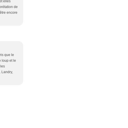
t elles
prétation de
être encore
ris que le
 loup et le
 les
. Landry,