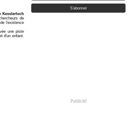
e Kesslerloch
chercheurs de
de l'existence
uvée une piste
et d'un enfant.
Publicité