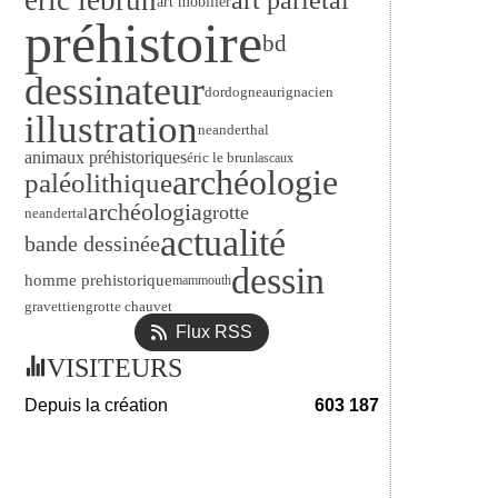
éric lebrun
art pariétal
art mobilier
préhistoire
bd
dessinateur
dordogne
aurignacien
illustration
neanderthal
animaux préhistoriques
éric le brun
lascaux
archéologie
paléolithique
archéologia
grotte
neandertal
actualité
bande dessinée
dessin
homme prehistorique
mammouth
gravettien
grotte chauvet
Flux RSS
VISITEURS
Depuis la création
603 187