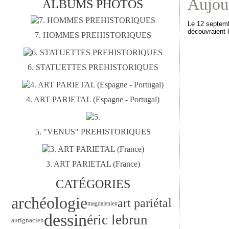
Aujour
ALBUMS PHOTOS
Le 12 septemb
découvraient 
7. HOMMES PREHISTORIQUES
6. STATUETTES PREHISTORIQUES
4. ART PARIETAL (Espagne - Portugal)
5. "VENUS" PREHISTORIQUES
3. ART PARIETAL (France)
CATÉGORIES
archéologie
art pariétal
magdalenien
dessin
éric lebrun
aurignacien