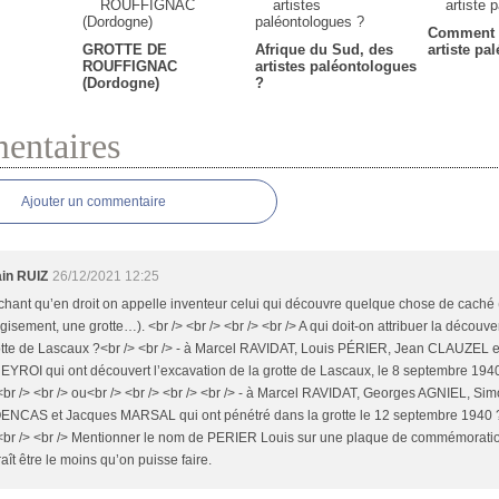
Comment 
GROTTE DE
Afrique du Sud, des
artiste pa
ROUFFIGNAC
artistes paléontologues
(Dordogne)
?
ntaires
Ajouter un commentaire
ain RUIZ
26/12/2021 12:25
hant qu’en droit on appelle inventeur celui qui découvre quelque chose de caché (
gisement, une grotte…). <br /> <br /> <br /> <br /> A qui doit-on attribuer la découve
otte de Lascaux ?<br /> <br /> - à Marcel RAVIDAT, Louis PÉRIER, Jean CLAUZEL e
YROI qui ont découvert l’excavation de la grotte de Lascaux, le 8 septembre 1940
<br /> <br /> ou<br /> <br /> <br /> <br /> - à Marcel RAVIDAT, Georges AGNIEL, Si
ENCAS et Jacques MARSAL qui ont pénétré dans la grotte le 12 septembre 1940 ?
 <br /> <br /> Mentionner le nom de PERIER Louis sur une plaque de commémorati
aît être le moins qu’on puisse faire.