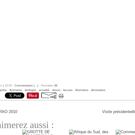
un à 10:00 -
Commentaires [
…
]
- Permalien [
#
]
grotte
,
illustration
,
dordogne
,
actualité
,
dessin
,
lascaux
,
illustrateur
,
dessinateur
FRAO 2010
Visite présidentiel
imerez aussi :