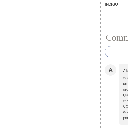
INDIGO
Comme
A
Al
Sac
un 
gr
QUE
/> 
CO
/>
par