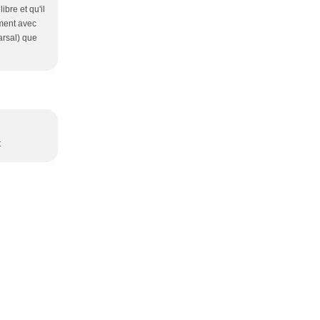
libre et qu'il
ement avec
rsal) que
t