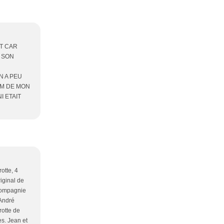
CT CAR
 SON
N A PEU
OM DE MON
I ETAIT
otte, 4
iginal de
 compagnie
 André
rotte de
es. Jean et