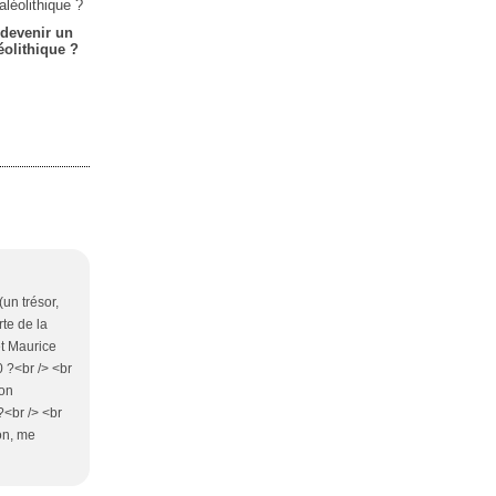
devenir un
léolithique ?
un trésor,
rte de la
t Maurice
 ?<br /> <br
mon
<br /> <br
on, me