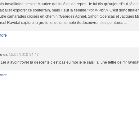
is travaillaient, restait Maurice qui lui était de repos. Je lui dis qu'aujourd'hui j'étais 
lait aller explorer ce souterrain, mais il eut la flemme."<br /> <br /> C'est donc final
autre camarades croisés en chemin (Georges Agniel, Simon Coencas et Jacques Ma
cel Ravidat explore la grotte, et qu'ensemble ils découvrent les peintures ...
ndre
ynes
15/09/2010 14:47
 1er a avoir trover la descente c est pas eu moi je le sais j ai une lettre de mr ravida
ndre