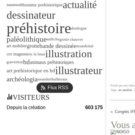
actualité
homme prehistorique
mammouth
dessinateur
préhistoire
dordogne
paléolithique
ardèche
grotte chauvet
bande dessinée
grotte
art mobilier
neandertal
illustration
cro magnon
éric le brun
bd
animaux préhistoriques
gravettien
illustrateur
art prehistorique en bd
archéologia
neanderthal
lascaux
Posté par eric lebr
Flux RSS
Tags:
art pariétal
,
VISITEURS
Depuis la création
603 175
Congrès I
Vous a