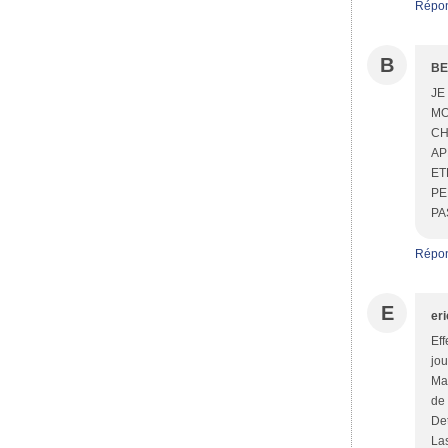
Répo
B
BE
JE
MO
CH
AP
ET
PE
PA
Répo
E
eri
Eff
jou
Mar
de 
Det
Las