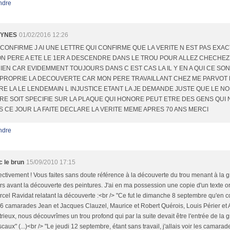
ndre
YNES
01/02/2016 12:26
 CONFIRME J AI UNE LETTRE QUI CONFIRME QUE LA VERITE N EST PAS EXA
N PERE A ETE LE 1ER A DESCENDRE DANS LE TROU POUR ALLEZ CHECHEZ
IEN CAR EVIDEMMENT TOUJOURS DANS C EST CAS LA IL Y EN A QUI CE SON
PROPRIE LA DECOUVERTE CAR MON PERE TRAVAILLANT CHEZ ME PARVOT 
RE LA LE LENDEMAIN L INJUSTICE ETANT LA JE DEMANDE JUSTE QUE LE N
RE SOIT SPECIFIE SUR LA PLAQUE QUI HONORE PEUT ETRE DES GENS QUI N
S CE JOUR LA FAITE DECLARE LA VERITE MEME APRES 70 ANS MERCI
ndre
c le brun
15/09/2010 17:15
ectivement ! Vous faites sans doute référence à la découverte du trou menant à la gr
rs avant la découverte des peintures. J'ai en ma possession une copie d'un texte or
cel Ravidat relatant la découverte :<br /> "Ce fut le dimanche 8 septembre qu'en
6 camarades Jean et Jacques Clauzel, Maurice et Robert Quérois, Louis Périer et
rieux, nous découvrîmes un trou profond qui par la suite devait être l'entrée de la g
caux" (...)<br /> "Le jeudi 12 septembre, étant sans travail, j'allais voir les camarad