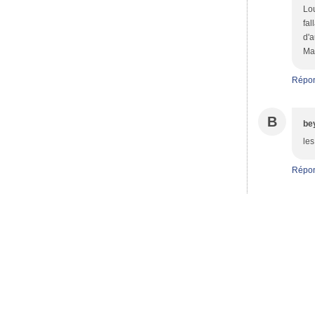
Lou
fal
d'
Mar
Répo
B
be
les
Répo