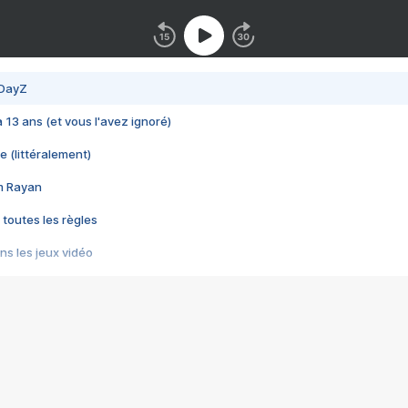
 DayZ
 a 13 ans (et vous l'avez ignoré)
e (littéralement)
im Rayan
 toutes les règles
s les jeux vidéo
us choquant de Rockstar ? - Le scandale BULLY
e plus moche de Steam
du RÊVE tourne au CAUCHEMAR
pendant 8 heures