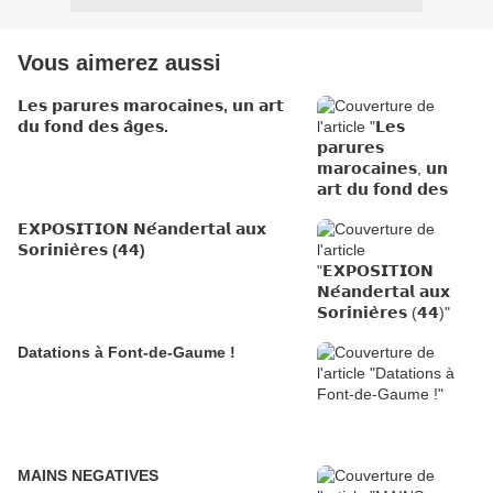
Vous aimerez aussi
𝗟𝗲𝘀 𝗽𝗮𝗿𝘂𝗿𝗲𝘀 𝗺𝗮𝗿𝗼𝗰𝗮𝗶𝗻𝗲𝘀, 𝘂𝗻 𝗮𝗿𝘁
𝗱𝘂 𝗳𝗼𝗻𝗱 𝗱𝗲𝘀 𝗮̂𝗴𝗲𝘀.
𝗘𝗫𝗣𝗢𝗦𝗜𝗧𝗜𝗢𝗡 𝗡𝗲́𝗮𝗻𝗱𝗲𝗿𝘁𝗮𝗹 𝗮𝘂𝘅
𝗦𝗼𝗿𝗶𝗻𝗶𝗲̀𝗿𝗲𝘀 (𝟰𝟰)
Datations à Font-de-Gaume !
MAINS NEGATIVES