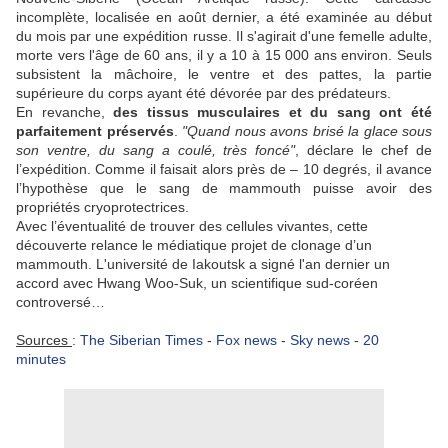
incomplète, localisée en août dernier, a été examinée au début
du mois par une expédition russe. Il s'agirait d'une femelle adulte,
morte vers l'âge de 60 ans, il y a 10 à 15 000 ans environ. Seuls
subsistent la mâchoire, le ventre et des pattes, la partie
supérieure du corps ayant été dévorée par des prédateurs.
En revanche,
des tissus musculaires et du sang ont été
parfaitement préservés
.
"Quand nous avons brisé la glace sous
son ventre, du sang a coulé, très foncé"
, déclare le chef de
l’expédition. Comme il faisait alors près de – 10 degrés, il avance
l’hypothèse que le sang de mammouth puisse avoir des
propriétés cryoprotectrices.
Avec l’éventualité de trouver des cellules vivantes, cette
découverte relance le médiatique projet de clonage d’un
mammouth. L'université de Iakoutsk a signé l'an dernier un
accord avec Hwang Woo-Suk, un scientifique sud-coréen
controversé…
Sources
:
The Siberian Times
-
Fox news
-
Sky news
-
20
minutes