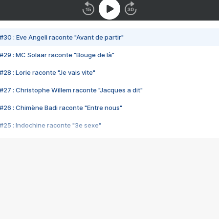
#30 : Eve Angeli raconte "Avant de partir"
#29 : MC Solaar raconte "Bouge de là"
28 : Lorie raconte "Je vais vite"
#27 : Christophe Willem raconte "Jacques a dit"
#26 : Chimène Badi raconte "Entre nous"
#25 : Indochine raconte "3e sexe"
#24 : Zaho raconte "C'est chelou"
#23 : Patrick Bruel raconte "Au café des délices"
#22 : Kyo raconte "Le chemin"
#21 : Nolwenn Leroy raconte "Cassé"
#20 : Patrick Hernandez raconte "Born to be alive"