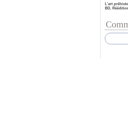
L'art préhist
BD, Rééditio
Comme