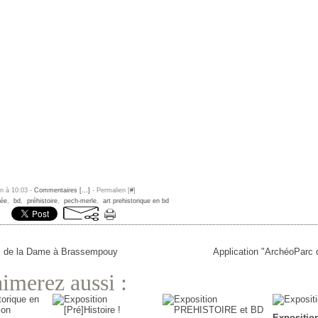
un à 10:03 -
Commentaires [
…
]
- Permalien [
#
]
née
,
bd
,
préhistoire
,
pech-merle
,
art prehistorique en bd
 de la Dame à Brassempouy
Application "ArchéoParc 
imerez aussi :
Exposition