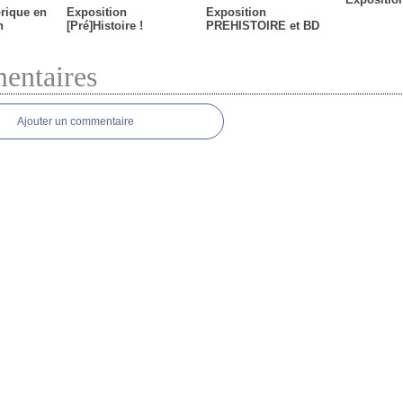
orique en
Exposition
Exposition
n
[Pré]Histoire !
PREHISTOIRE et BD
ntaires
Ajouter un commentaire