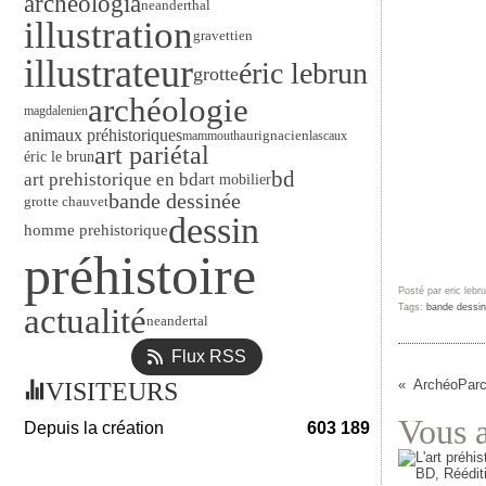
archéologia
neanderthal
illustration
gravettien
illustrateur
éric lebrun
grotte
archéologie
magdalenien
animaux préhistoriques
aurignacien
mammouth
lascaux
art pariétal
éric le brun
bd
art prehistorique en bd
art mobilier
bande dessinée
grotte chauvet
dessin
homme prehistorique
préhistoire
Posté par eric lebr
actualité
Tags:
bande dessi
neandertal
Flux RSS
ArchéoParc
VISITEURS
Vous a
Depuis la création
603 189