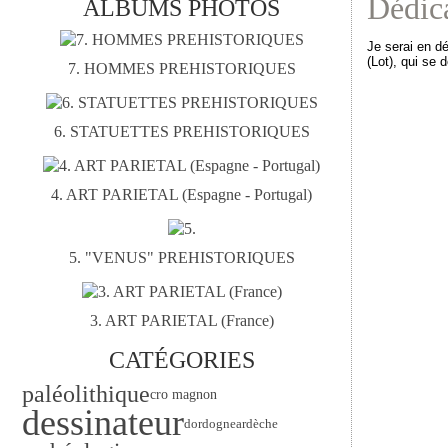
Dédica
ALBUMS PHOTOS
Je serai en d
(Lot), qui se 
7. HOMMES PREHISTORIQUES
6. STATUETTES PREHISTORIQUES
4. ART PARIETAL (Espagne - Portugal)
5. "VENUS" PREHISTORIQUES
3. ART PARIETAL (France)
CATÉGORIES
paléolithique
cro magnon
dessinateur
ardèche
dordogne