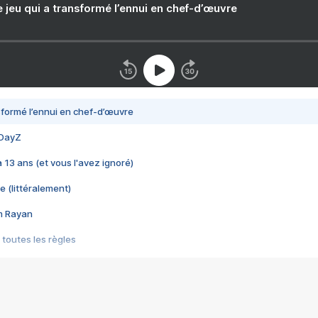
e jeu qui a transformé l’ennui en chef-d’œuvre
nsformé l’ennui en chef-d’œuvre
 DayZ
 a 13 ans (et vous l'avez ignoré)
e (littéralement)
im Rayan
 toutes les règles
s les jeux vidéo
us choquant de Rockstar ? - Le scandale BULLY
e plus moche de Steam