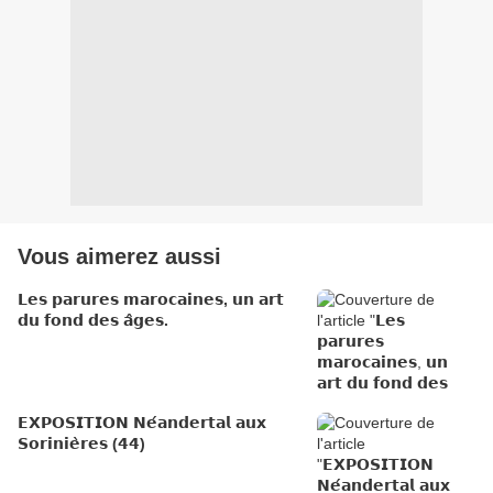
Vous aimerez aussi
𝗟𝗲𝘀 𝗽𝗮𝗿𝘂𝗿𝗲𝘀 𝗺𝗮𝗿𝗼𝗰𝗮𝗶𝗻𝗲𝘀, 𝘂𝗻 𝗮𝗿𝘁
𝗱𝘂 𝗳𝗼𝗻𝗱 𝗱𝗲𝘀 𝗮̂𝗴𝗲𝘀.
𝗘𝗫𝗣𝗢𝗦𝗜𝗧𝗜𝗢𝗡 𝗡𝗲́𝗮𝗻𝗱𝗲𝗿𝘁𝗮𝗹 𝗮𝘂𝘅
𝗦𝗼𝗿𝗶𝗻𝗶𝗲̀𝗿𝗲𝘀 (𝟰𝟰)