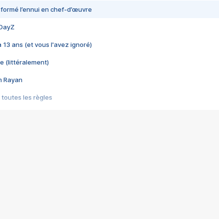
nsformé l’ennui en chef-d’œuvre
 DayZ
 a 13 ans (et vous l'avez ignoré)
e (littéralement)
im Rayan
 toutes les règles
s les jeux vidéo
us choquant de Rockstar ? - Le scandale BULLY
e plus moche de Steam
du RÊVE tourne au CAUCHEMAR
pendant 8 heures
it… à tort