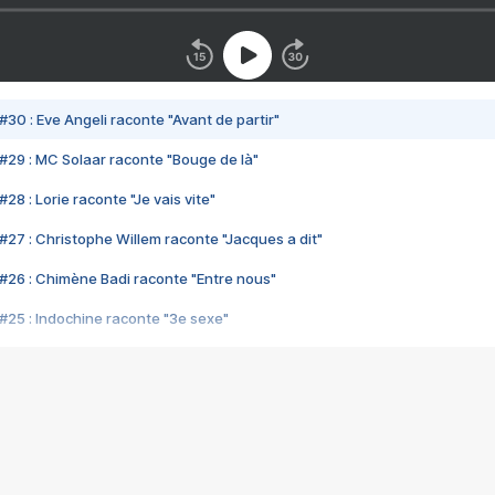
#30 : Eve Angeli raconte "Avant de partir"
#29 : MC Solaar raconte "Bouge de là"
28 : Lorie raconte "Je vais vite"
#27 : Christophe Willem raconte "Jacques a dit"
#26 : Chimène Badi raconte "Entre nous"
#25 : Indochine raconte "3e sexe"
#24 : Zaho raconte "C'est chelou"
#23 : Patrick Bruel raconte "Au café des délices"
#22 : Kyo raconte "Le chemin"
#21 : Nolwenn Leroy raconte "Cassé"