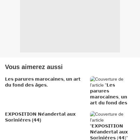
Vous aimerez aussi
𝗟𝗲𝘀 𝗽𝗮𝗿𝘂𝗿𝗲𝘀 𝗺𝗮𝗿𝗼𝗰𝗮𝗶𝗻𝗲𝘀, 𝘂𝗻 𝗮𝗿𝘁
𝗱𝘂 𝗳𝗼𝗻𝗱 𝗱𝗲𝘀 𝗮̂𝗴𝗲𝘀.
𝗘𝗫𝗣𝗢𝗦𝗜𝗧𝗜𝗢𝗡 𝗡𝗲́𝗮𝗻𝗱𝗲𝗿𝘁𝗮𝗹 𝗮𝘂𝘅
𝗦𝗼𝗿𝗶𝗻𝗶𝗲̀𝗿𝗲𝘀 (𝟰𝟰)