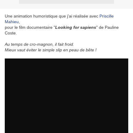
Une animation humoristique que j'ai réalisée avec
Priscille
Mahieu
,
pour le film documentaire "
Looking for sapiens
" de Pauline
Coste.
Au temps de cro-magnon, il fait froid.
Mieux vaut éviter le simple slip en peau de bête !