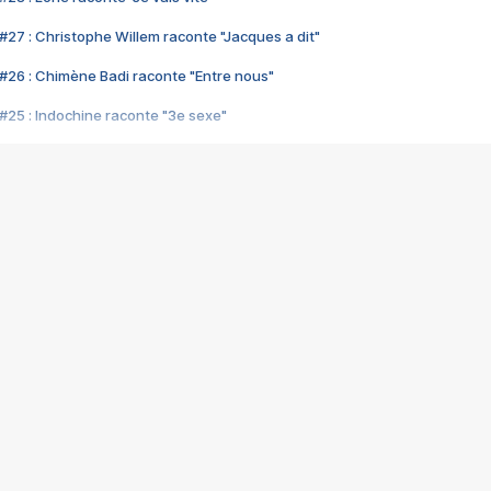
#27 : Christophe Willem raconte "Jacques a dit"
#26 : Chimène Badi raconte "Entre nous"
#25 : Indochine raconte "3e sexe"
#24 : Zaho raconte "C'est chelou"
#23 : Patrick Bruel raconte "Au café des délices"
#22 : Kyo raconte "Le chemin"
#21 : Nolwenn Leroy raconte "Cassé"
#20 : Patrick Hernandez raconte "Born to be alive"
#19 : Lorie raconte "Près de moi"
#18 : Michael Jones raconte "A nos actes manqués" (avec Jean-Jacque
#17 : Khaled raconte "Aïcha"
#16 : Corneille raconte "Parce qu'on vient de loin"