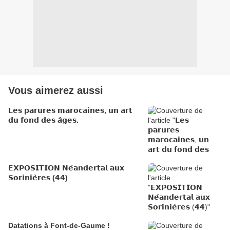
Vous aimerez aussi
𝗟𝗲𝘀 𝗽𝗮𝗿𝘂𝗿𝗲𝘀 𝗺𝗮𝗿𝗼𝗰𝗮𝗶𝗻𝗲𝘀, 𝘂𝗻 𝗮𝗿𝘁
𝗱𝘂 𝗳𝗼𝗻𝗱 𝗱𝗲𝘀 𝗮̂𝗴𝗲𝘀.
𝗘𝗫𝗣𝗢𝗦𝗜𝗧𝗜𝗢𝗡 𝗡𝗲́𝗮𝗻𝗱𝗲𝗿𝘁𝗮𝗹 𝗮𝘂𝘅
𝗦𝗼𝗿𝗶𝗻𝗶𝗲̀𝗿𝗲𝘀 (𝟰𝟰)
Datations à Font-de-Gaume !