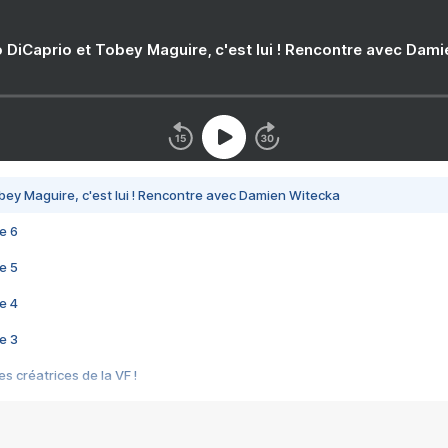
 DiCaprio et Tobey Maguire, c'est lui ! Rencontre avec Dam
bey Maguire, c'est lui ! Rencontre avec Damien Witecka
e 6
e 5
e 4
e 3
s créatrices de la VF !
e 2
e 1