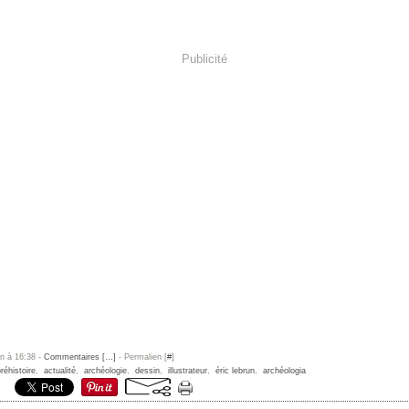
Publicité
un à 16:38 -
Commentaires [
…
]
- Permalien [
#
]
réhistoire
,
actualité
,
archéologie
,
dessin
,
illustrateur
,
éric lebrun
,
archéologia