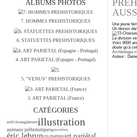
PRÉH
ALBUMS PHOTOS
AUSS
7. HOMMES PREHISTORIQUES
Une jeune femm
Un dessin dan
La division sex
6. STATUETTES PREHISTORIQUES
Voici 9000 an
doute qu’à cet
Archéologia n
Auteur : Danie
4. ART PARIETAL (Espagne - Portugal)
5. "VENUS" PREHISTORIQUES
3. ART PARIETAL (France)
CATÉGORIES
illustration
ardèche
magdalenien
animaux préhistoriques
gravettien
éric lebrun
art pariétal
cro magnon