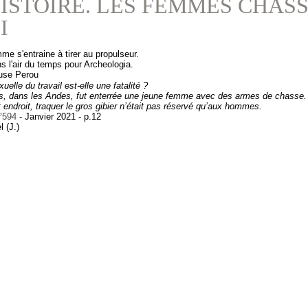
ISTOIRE. LES FEMMES CHAS
I
e s'entraine à tirer au propulseur.
s l'air du temps pour Archeologia.
uelle du travail est-elle une fatalité ?
s, dans les Andes, fut enterrée une jeune femme avec des armes de chasse
 endroit, traquer le gros gibier n’était pas réservé qu’aux hommes.
°594
- Janvier 2021 - p.12
l (J.)