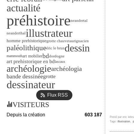
actualité
préhistoire
neandertal
illustrateur
neanderthal
homme prehistorique
grotte chauvet
aurignacien
dessin
paléolithique
éric le brun
bd
art mobilier
dordogne
mammouth
art prehistorique en bd
lascaux
archéologie
archéologia
bande dessinée
grotte
dessinateur
Flux RSS
VISITEURS
Depuis la création
603 187
Posté par eric lebr
Tags:
illustration
,
p