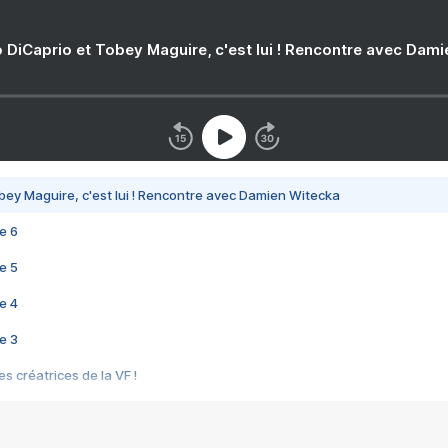
 DiCaprio et Tobey Maguire, c'est lui ! Rencontre avec Dam
bey Maguire, c'est lui ! Rencontre avec Damien Witecka
e 6
e 5
e 4
e 3
s créatrices de la VF !
e 2
e 1