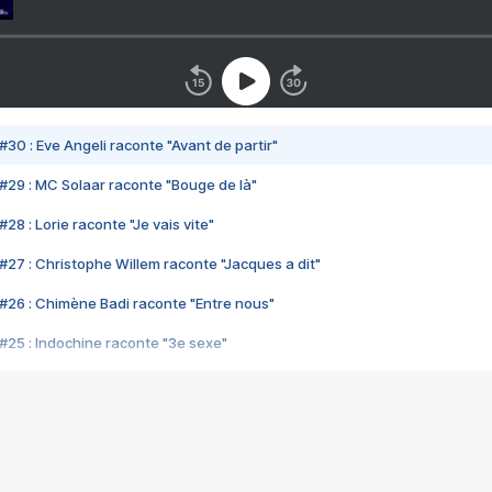
#30 : Eve Angeli raconte "Avant de partir"
#29 : MC Solaar raconte "Bouge de là"
28 : Lorie raconte "Je vais vite"
#27 : Christophe Willem raconte "Jacques a dit"
#26 : Chimène Badi raconte "Entre nous"
#25 : Indochine raconte "3e sexe"
#24 : Zaho raconte "C'est chelou"
#23 : Patrick Bruel raconte "Au café des délices"
#22 : Kyo raconte "Le chemin"