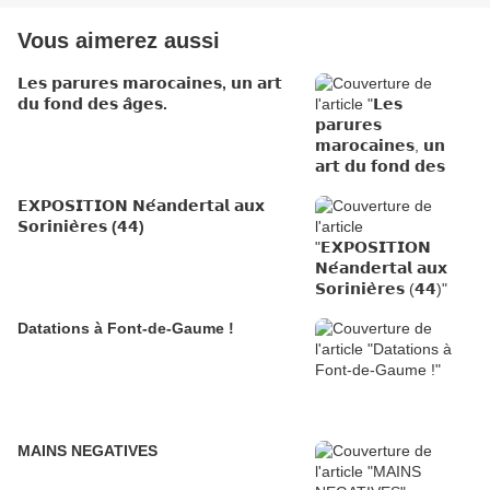
Vous aimerez aussi
𝗟𝗲𝘀 𝗽𝗮𝗿𝘂𝗿𝗲𝘀 𝗺𝗮𝗿𝗼𝗰𝗮𝗶𝗻𝗲𝘀, 𝘂𝗻 𝗮𝗿𝘁
𝗱𝘂 𝗳𝗼𝗻𝗱 𝗱𝗲𝘀 𝗮̂𝗴𝗲𝘀.
𝗘𝗫𝗣𝗢𝗦𝗜𝗧𝗜𝗢𝗡 𝗡𝗲́𝗮𝗻𝗱𝗲𝗿𝘁𝗮𝗹 𝗮𝘂𝘅
𝗦𝗼𝗿𝗶𝗻𝗶𝗲̀𝗿𝗲𝘀 (𝟰𝟰)
Datations à Font-de-Gaume !
MAINS NEGATIVES