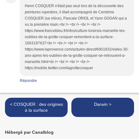
Henri COSQUER n'était pas seul lors de la découverte des
peintures rupestres, il était accompagné de Cendrine
COSQUER (sa nièce), Pascale ORIOL et Yann GOGAN qui a
vu la première main.<br /> <br /> <br /> <br />
https://www.francebleu.fr/infos/culture-loisirs/a-marseille-les-
oublies-de-la-grotte-cosquer-remontent-a-la-surface-
1663187637<br /> <br /> <br /> <br />
https://www.laprovence.com/actu/en-direct/6901832/video-30-
ans-apres-les-oublies-de-la-grotte-cosquer-se-retrouvent-a-
marseille.html<br /> <br /> <br /> <br />
https://mobile.twitter.com/lagrottecosquer
Répondre
< COSQUER : des origines
Darwin >
à la surface
Hébergé par Canalblog