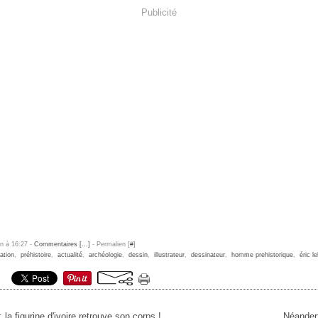
Publicité
un à 16:27 -
Commentaires [
…
]
- Permalien [
#
]
ration
,
préhistoire
,
actualité
,
archéologie
,
dessin
,
illustrateur
,
dessinateur
,
homme prehistorique
,
éric l
 la figurine d'ivoire retrouve son corps !
Néandert