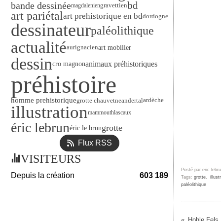
bande dessinée
bd
gravettien
magdalenien
art pariétal
art prehistorique en bd
dordogne
dessinateur
paléolithique
actualité
art mobilier
aurignacien
dessin
animaux préhistoriques
cro magnon
préhistoire
homme prehistorique
ardèche
grotte chauvet
neandertal
illustration
mammouth
lascaux
éric lebrun
grotte
éric le brun
Flux RSS
VISITEURS
Posté par eric lebr
Depuis la création
603 189
Tags:
grotte
,
illust
paléolithique
Hohle Fels :