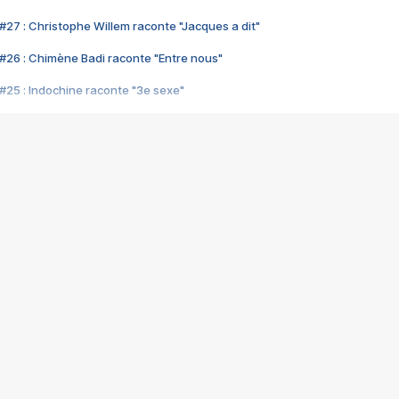
#27 : Christophe Willem raconte "Jacques a dit"
#26 : Chimène Badi raconte "Entre nous"
#25 : Indochine raconte "3e sexe"
#24 : Zaho raconte "C'est chelou"
#23 : Patrick Bruel raconte "Au café des délices"
#22 : Kyo raconte "Le chemin"
#21 : Nolwenn Leroy raconte "Cassé"
#20 : Patrick Hernandez raconte "Born to be alive"
#19 : Lorie raconte "Près de moi"
#18 : Michael Jones raconte "A nos actes manqués" (avec Jean-Jacque
#17 : Khaled raconte "Aïcha"
#16 : Corneille raconte "Parce qu'on vient de loin"