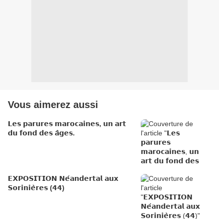
Vous aimerez aussi
𝗟𝗲𝘀 𝗽𝗮𝗿𝘂𝗿𝗲𝘀 𝗺𝗮𝗿𝗼𝗰𝗮𝗶𝗻𝗲𝘀, 𝘂𝗻 𝗮𝗿𝘁
𝗱𝘂 𝗳𝗼𝗻𝗱 𝗱𝗲𝘀 𝗮̂𝗴𝗲𝘀.
𝗘𝗫𝗣𝗢𝗦𝗜𝗧𝗜𝗢𝗡 𝗡𝗲́𝗮𝗻𝗱𝗲𝗿𝘁𝗮𝗹 𝗮𝘂𝘅
𝗦𝗼𝗿𝗶𝗻𝗶𝗲̀𝗿𝗲𝘀 (𝟰𝟰)