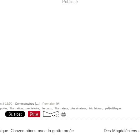
Publicité
un à 12:50 -
Commentaires [
…
]
- Permalien [
#
]
grotte
,
illustration
,
préhistoire
,
lascaux
,
illustrateur
,
dessinateur
,
éric lebrun
,
paléolithique
thique. Conversations avec la grotte ornée
Des Magdaléniens c