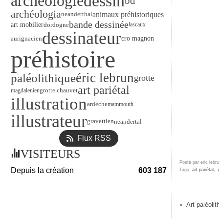
dessin
archéologie
bd
archéologia
animaux préhistoriques
neanderthal
bande dessinée
art mobilier
dordogne
lascaux
dessinateur
aurignacien
cro magnon
préhistoire
éric lebrun
paléolithique
grotte
art pariétal
grotte chauvet
magdalenien
illustration
ardèche
mammouth
illustrateur
gravettien
neandertal
Flux RSS
VISITEURS
Posté par eric lebr
Depuis la création
603 187
Tags:
art pariétal
,
Art paléoli