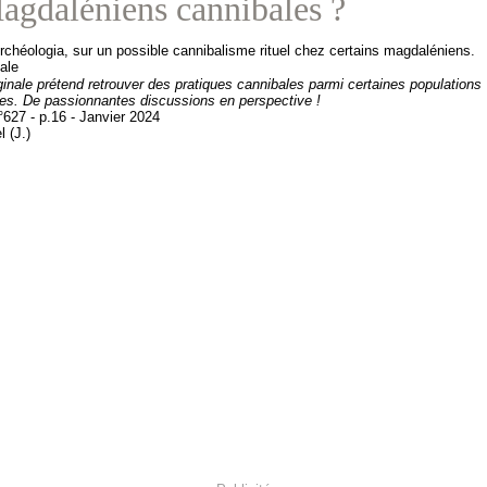
agdaléniens cannibales ?
rchéologia, sur un possible cannibalisme rituel chez certains magdaléniens.
ginale prétend retrouver des pratiques cannibales parmi certaines populations
nes.
De passionnantes discussions en perspective !
°627 - p.16 - Janvier 2024
l (J.)