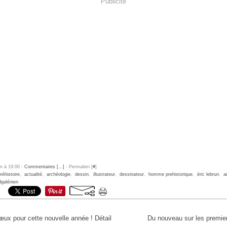
Publicité
un à 19:00 -
Commentaires [
…
]
- Permalien [
#
]
réhistoire
,
actualité
,
archéologie
,
dessin
,
illustrateur
,
dessinateur
,
homme prehistorique
,
éric lebrun
,
a
galénien
œux pour cette nouvelle année ! Détail
Du nouveau sur les premie