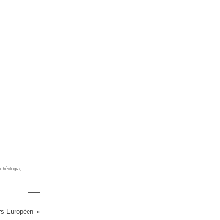
rchéologia
,
rs Européen