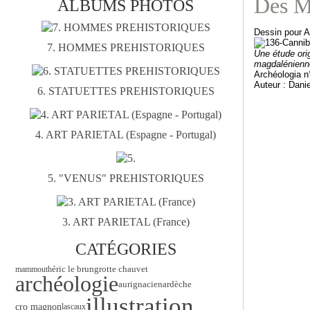
Des M
ALBUMS PHOTOS
Dessin pour A
7. HOMMES PREHISTORIQUES
Une étude ori
magdalénien
Archéologia n
Auteur : Danie
6. STATUETTES PREHISTORIQUES
4. ART PARIETAL (Espagne - Portugal)
5. "VENUS" PREHISTORIQUES
3. ART PARIETAL (France)
CATÉGORIES
éric le brun
grotte chauvet
mammouth
archéologie
ardèche
aurignacien
illustration
cro magnon
lascaux