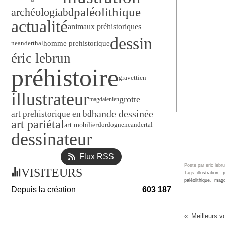
paléolithique
archéologia
bd
actualité
animaux préhistoriques
dessin
neanderthal
homme prehistorique
éric lebrun
préhistoire
gravettien
illustrateur
grotte
magdalenien
bande dessinée
art prehistorique en bd
art pariétal
art mobilier
dordogne
neandertal
dessinateur
Flux RSS
Posté par eric lebr
VISITEURS
Tags:
illustration
,
p
paléolithique
,
magd
Depuis la création
603 187
Meilleurs v