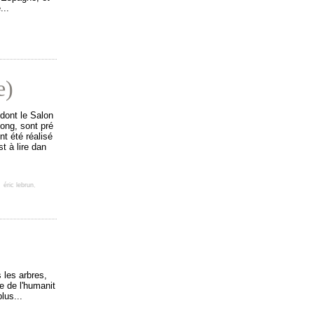
...
e)
dont le Salon
ong, sont pré
nt été réalisé
st à lire dan
,
éric lebrun
,
 les arbres,
e de l'humanit
lus...