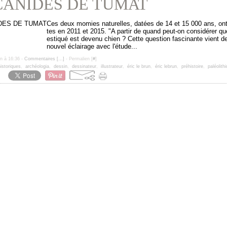
CANIDES DE TUMAT
Ces deux momies naturelles, datées de 14 et 15 000 ans, on
tes en 2011 et 2015. "A partir de quand peut-on considérer q
estiqué est devenu chien ? Cette question fascinante vient d
nouvel éclairage avec l'étude...
un à 16:36 -
Commentaires [
…
]
- Permalien [
#
]
istoriques
,
archéologia
,
dessin
,
dessinateur
,
illustrateur
,
éric le brun
,
éric lebrun
,
préhistoire
,
paléolith