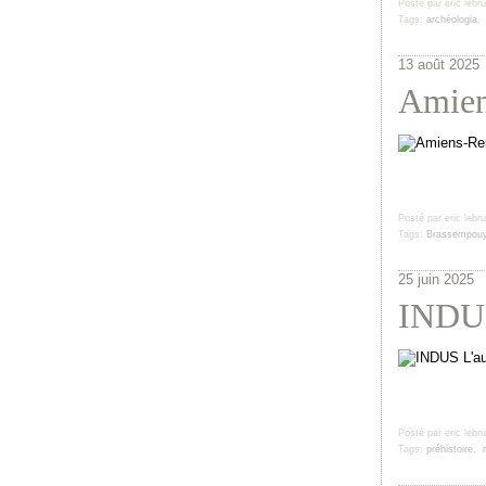
Posté par eric lebr
Tags:
archéologia
13 août 2025
Amien
Posté par eric lebr
Tags:
Brassempou
25 juin 2025
INDUS
Posté par eric lebr
Tags:
préhistoire
,