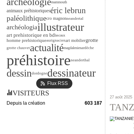
archéologie
mammouth
éric lebrun
animaux préhistoriques
paléolithique
cro magnon
neandertal
illustrateur
archéologia
art prehistorique en bd
lascaux
grotte
homme prehistorique
art mobilier
aurignacien
actualité
ardèche
grotte chauvet
magdalenien
préhistoire
neanderthal
dessinateur
dessin
dordogne
Flux RSS
VISITEURS
27 août 2025
Depuis la création
603 187
TANZ