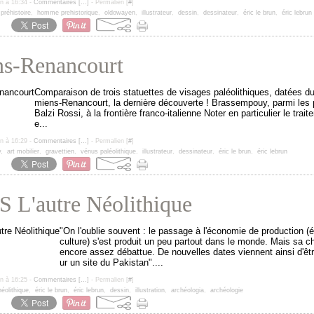
un à 16:34 -
Commentaires [
…
]
- Permalien [
#
]
,
préhistoire
,
homme prehistorique
,
oldowayen
,
illustrateur
,
dessin
,
dessinateur
,
éric le brun
,
éric lebrun
s-Renancourt
Comparaison de trois statuettes de visages paléolithiques, datées du
miens-Renancourt, la dernière découverte ! Brassempouy, parmi les 
Balzi Rossi, à la frontière franco-italienne Noter en particulier le trai
e...
un à 16:29 -
Commentaires [
…
]
- Permalien [
#
]
y
,
art mobilier
,
gravettien
,
vénus paléolithique
,
illustrateur
,
dessinateur
,
éric le brun
,
éric lebrun
 L'autre Néolithique
"On l'oublie souvent : le passage à l'économie de production (é
culture) s'est produit un peu partout dans le monde. Mais sa c
encore assez débattue. De nouvelles dates viennent ainsi d'êt
ur un site du Pakistan"....
un à 16:25 -
Commentaires [
…
]
- Permalien [
#
]
néolithique
,
éric le brun
,
éric lebrun
,
dessin
,
illustration
,
archéologia
,
archéologie