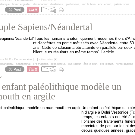
torique
,
homo ergaster
,
dessinateur
,
illustrateur
,
préhistoire
,
éric le brun
,
éric lebrun
,
paléolithique
uple Sapiens/Néandertal
"Tous les humains anatomiquement modernes (hors d'Afri
nt d'ancêtres en partie métissés avec Néandertal entre 50
ans. Cette conclusion a été atteinte en parallèle par deux 
blient leurs résultats en même temps" L'article...
un à 16:11 -
Commentaires [
…
]
- Permalien [
#
]
,
neandertal
,
neanderthal
,
cro magnon
,
dessinateur
,
illustrateur
,
éric le brun
,
éric lebrun
,
homo sapiens
5
enfant paléolithique modèle un
uth en argile
Un enfant paléolithique scul
h d'argile à Dolni Vestonice (T
temps, les enfants ont été étu
l prisme des traitements funér
mpreintes de pas sur le sol des
depuis quelques années, grâce