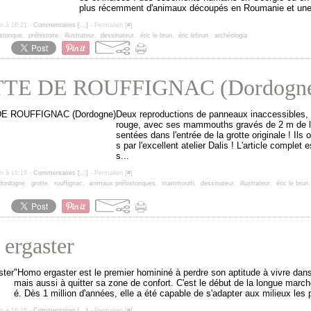
plus récemment d'animaux découpés en Roumanie et une
un à 16:21 -
Commentaires [
…
]
- Permalien [
#
]
torique
,
préhistoire
,
illustrateur
,
dessinateur
,
éric le brun
,
éric lebrun
,
archéologia
TE DE ROUFFIGNAC (Dordogn
Deux reproductions de panneaux inaccessibles, 
rouge, avec ses mammouths gravés de 2 m de l
sentées dans l'entrée de la grotte originale ! Ils o
s par l'excellent atelier Dalis ! L'article complet e
s...
un à 16:19 -
Commentaires [
…
]
- Permalien [
#
]
dordogne
,
grotte
,
rouffignac
,
animaux préhistoriques
,
mammouth
,
dessinateur
,
illustrateur
,
éric le brun
ergaster
"Homo ergaster est le premier homininé à perdre son aptitude à vivre dans
mais aussi à quitter sa zone de confort. C'est le début de la longue march
é. Dès 1 million d'années, elle a été capable de s'adapter aux milieux les p
un à 16:16 -
Commentaires [
…
]
- Permalien [
#
]