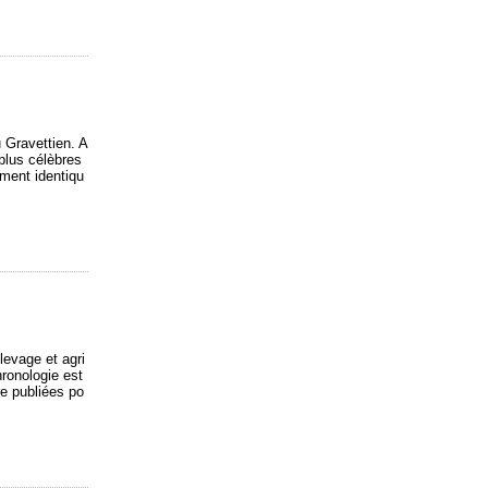
 Gravettien. A
plus célèbres
tement identiqu
levage et agri
hronologie est
re publiées po