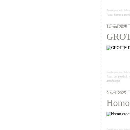
Posté par eric lebr
Tags:
homme prehis
14 mai 2025
GROT
Posté par eric lebr
Tags:
art pariétal
,
archéologia
9 avril 2025
Homo 
Posté par eric lebr