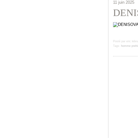
11 juin 2025
DENI
Posté par eric lebr
Tags:
homme prehis