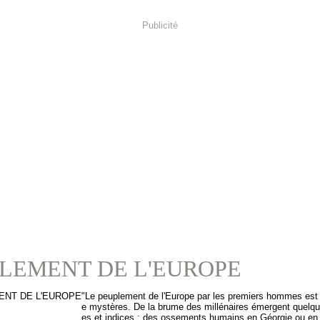
Publicité
LEMENT DE L'EUROPE
"Le peuplement de l'Europe par les premiers hommes est
e mystères. De la brume des millénaires émergent quelq
es et indices : des ossements humains en Géorgie ou en