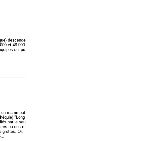
que) descende
 000 et 46 000
équipes qui pu
pte un mammout
chéquie) "Long
diés par le seu
aires ou des e
 grottes. Or,
...