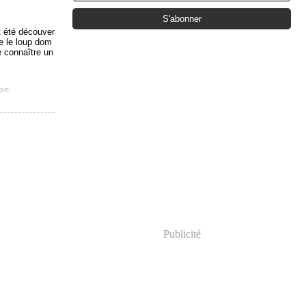
t été découver
ue le loup dom
e connaître un
ique
Publicité