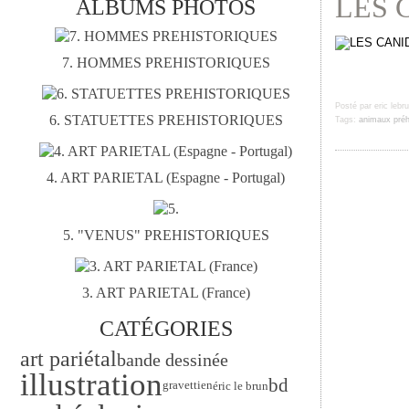
LES 
ALBUMS PHOTOS
7. HOMMES PREHISTORIQUES
Posté par eric lebr
6. STATUETTES PREHISTORIQUES
Tags:
animaux préh
4. ART PARIETAL (Espagne - Portugal)
5. "VENUS" PREHISTORIQUES
3. ART PARIETAL (France)
CATÉGORIES
art pariétal
bande dessinée
illustration
bd
gravettien
éric le brun