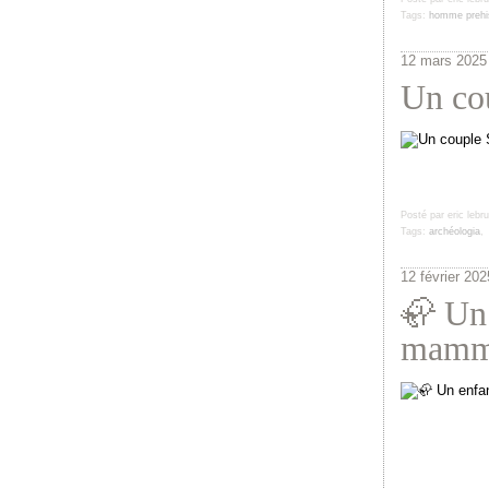
Tags:
homme prehis
12 mars 2025
Un co
Posté par eric lebr
Tags:
archéologia
12 février 202
🦣 Un 
mammo