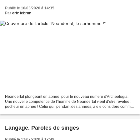
Publié le 16/03/2020 à 14:35
Par
eric lebrun
Neandertal plongeant en apnée, pour le nouveau numéro d'Archéologia.
Une nouvelle compétence de l’homme de Néandertal vient d’être révélée :
pêcheur en apnée ! Celui qui, pendant des années, a été considéré comme
une brute épaisse est devenu pour certains,...
Langage. Paroles de singes
Publié le 12/02/2020 à 12:49