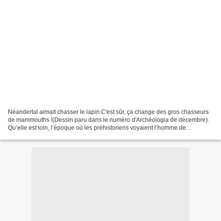
Néandertal aimait chasser le lapin C'est sûr, ça change des gros chasseurs
de mammouths !(Dessin paru dans le numéro d'Archéologia de décembre).
Qu’elle est loin, l’époque où les préhistoriens voyaient l’homme de
Néandertal comme une brute épaisse qui...