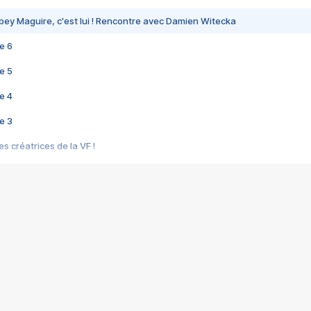
bey Maguire, c'est lui ! Rencontre avec Damien Witecka
e 6
e 5
e 4
e 3
s créatrices de la VF !
e 2
e 1
e Mektoub My Love arrive enfin ! Rencontre avec Shaïn Boumedine et Sal
i : après Toni en famille
elle réalise le bouleversant Dites lui que je l'aime
ais ! Rencontre autour de Vie privée de Rebecca Zlotowski