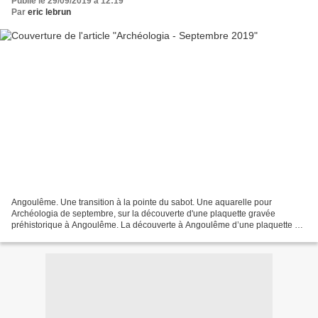
Publié le 29/09/2019 à 12:19
Par
eric lebrun
Angoulême. Une transition à la pointe du sabot. Une aquarelle pour
Archéologia de septembre, sur la découverte d'une plaquette gravée
préhistorique à Angoulême. La découverte à Angoulême d’une plaquette de
grès de -12000 ans, ornée de gravures naturalistes,...