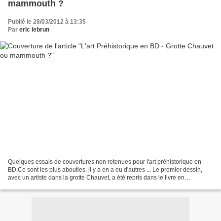
mammouth ?
Publié le 28/03/2012 à 13:35
Par
eric lebrun
Quelques essais de couvertures non retenues pour l'art préhistorique en
BD.Ce sont les plus abouties, il y a en a eu d'autres ... Le premier dessin,
avec un artiste dans la grotte Chauvet, a été repris dans le livre en
illustration, et sur le deuxième,...