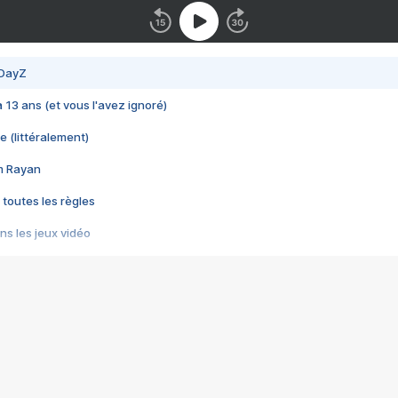
 DayZ
 a 13 ans (et vous l'avez ignoré)
e (littéralement)
im Rayan
 toutes les règles
s les jeux vidéo
us choquant de Rockstar ? - Le scandale BULLY
e plus moche de Steam
du RÊVE tourne au CAUCHEMAR
pendant 8 heures
it… à tort