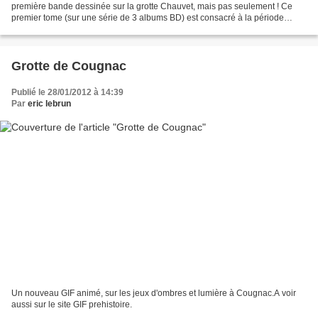
première bande dessinée sur la grotte Chauvet, mais pas seulement ! Ce
premier tome (sur une série de 3 albums BD) est consacré à la période
aurignacienne : mode de vie, parures,...
Grotte de Cougnac
Publié le 28/01/2012 à 14:39
Par
eric lebrun
Un nouveau GIF animé, sur les jeux d'ombres et lumière à Cougnac.A voir
aussi sur le site GIF prehistoire.