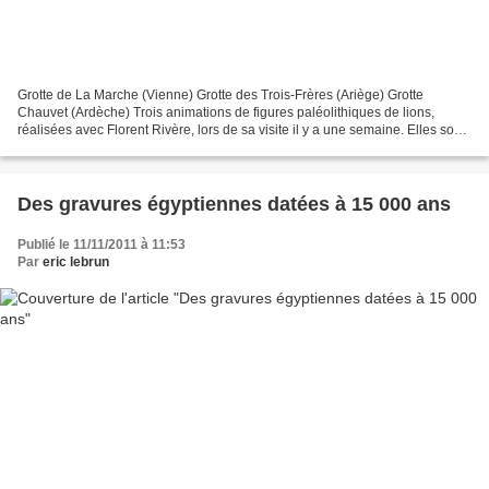
Grotte de La Marche (Vienne) Grotte des Trois-Frères (Ariège) Grotte
Chauvet (Ardèche) Trois animations de figures paléolithiques de lions,
réalisées avec Florent Rivère, lors de sa visite il y a une semaine. Elles sont
inspirées des recherches de Marc...
Des gravures égyptiennes datées à 15 000 ans
Publié le 11/11/2011 à 11:53
Par
eric lebrun