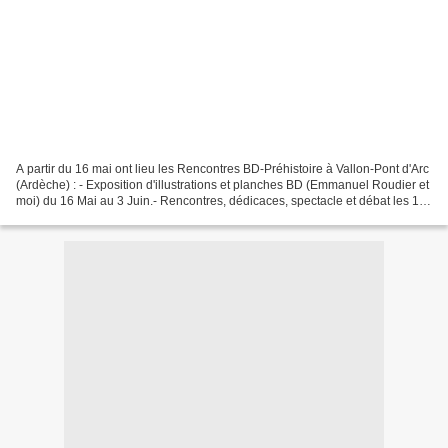
A partir du 16 mai ont lieu les Rencontres BD-Préhistoire à Vallon-Pont d'Arc
(Ardèche) : - Exposition d'illustrations et planches BD (Emmanuel Roudier et
moi) du 16 Mai au 3 Juin.- Rencontres, dédicaces, spectacle et débat les 18-
19 et 20 Mai, avec Emmanuel...