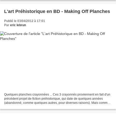
L'art Préhistorique en BD - Making Off Planches
Publié le 03/04/2012 à 17:01
Par
eric lebrun
Quelques planches crayonnées ... Ces 3 crayonnés proviennent en fait d'un
précédent projet de fiction préhistorique, qui date de quelques années
(abandonné, comme quelques autres, pour diverses raisons). Mais comme
"rien ne se perd, rien ne se crée, tout...