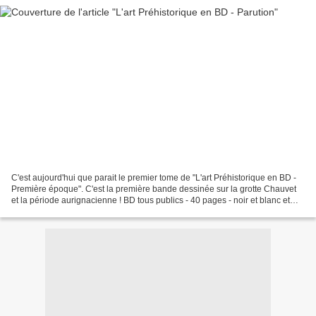
C'est aujourd'hui que parait le premier tome de "L'art Préhistorique en BD -
Première époque". C'est la première bande dessinée sur la grotte Chauvet
et la période aurignacienne ! BD tous publics - 40 pages - noir et blanc et
couleurs 5 euros - EAN/ISBN...