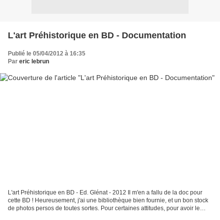
L'art Préhistorique en BD - Documentation
Publié le 05/04/2012 à 16:35
Par
eric lebrun
L'art Préhistorique en BD - Ed. Glénat - 2012 Il m'en a fallu de la doc pour
cette BD ! Heureusement, j'ai une bibliothèque bien fournie, et un bon stock
de photos persos de toutes sortes. Pour certaines attitudes, pour avoir le
geste juste et les proportions...