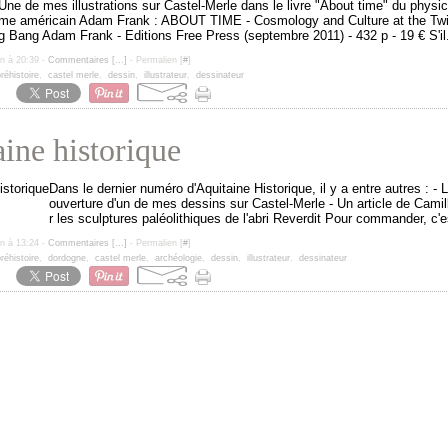
Une de mes illustrations sur Castel-Merle dans le livre "About time" du physic
me américain Adam Frank : ABOUT TIME - Cosmology and Culture at the Twili
g Bang Adam Frank - Editions Free Press (septembre 2011) - 432 p - 19 € S'il.
un à 20:39 -
Commentaires [
…
]
- Permalien [
#
]
réhistoire
,
castel merle
,
dessin
,
illustrateur
,
dessinateur
ine historique
Dans le dernier numéro d'Aquitaine Historique, il y a entre autres : - 
ouverture d'un de mes dessins sur Castel-Merle - Un article de Camil
r les sculptures paléolithiques de l'abri Reverdit Pour commander, c'e
un à 13:24 -
Commentaires [
…
]
- Permalien [
#
]
réhistoire
,
dordogne
,
castel merle
,
archéologie
,
dessin
,
illustrateur
,
dessinateur