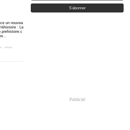
ance un nouvea
réhistoire : Le
.prehistoire.c
es...
en
,
vienne
,
Publicité