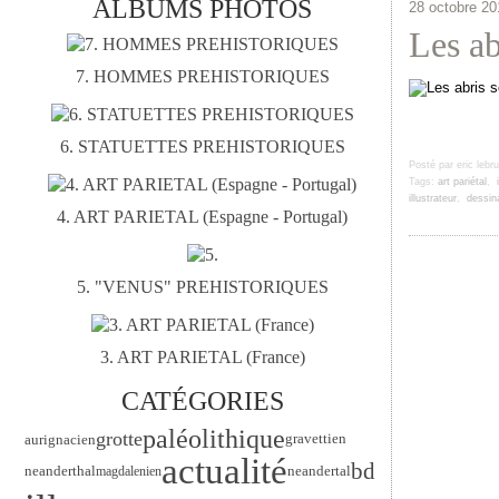
ALBUMS PHOTOS
28 octobre 20
Les ab
7. HOMMES PREHISTORIQUES
6. STATUETTES PREHISTORIQUES
Posté par eric lebr
Tags:
art pariétal
,
illustrateur
,
dessin
4. ART PARIETAL (Espagne - Portugal)
5. "VENUS" PREHISTORIQUES
3. ART PARIETAL (France)
CATÉGORIES
paléolithique
grotte
gravettien
aurignacien
actualité
bd
neanderthal
neandertal
magdalenien