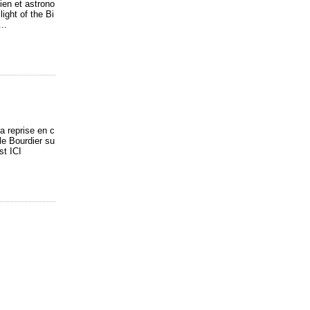
ien et astrono
ght of the Bi
..
La reprise en c
le Bourdier su
st ICI