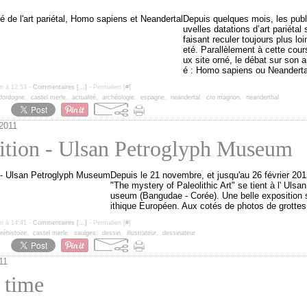
Depuis quelques mois, les publ
uvelles datations d’art pariétal
faisant reculer toujours plus lo
eté. Parallèlement à cette cour
ux site orné, le débat sur son a
é : Homo sapiens ou Neandertal
un à 12:53 -
Commentaires [
…
]
- Permalien [
#
]
dordogne
,
castel merle
,
actualité
,
archéologie
,
espagne
,
neandertal
,
cro magnon
,
neanderthal
2011
ition - Ulsan Petroglyph Museum
Depuis le 21 novembre, et jusqu'au 26 février 2012
"The mystery of Paleolithic Art" se tient à l' Uls
useum (Bangudae - Corée). Une belle exposition su
ithique Européen. Aux cotés de photos de grottes 
un à 14:41 -
Commentaires [
…
]
- Permalien [
#
]
réhistoire
,
castel merle
,
saulges
,
dessin
,
illustrateur
,
dessinateur
11
 time