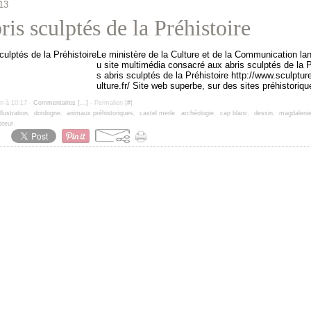
13
ris sculptés de la Préhistoire
Le ministère de la Culture et de la Communication l
u site multimédia consacré aux abris sculptés de la P
s abris sculptés de la Préhistoire http://www.sculpture
ulture.fr/ Site web superbe, sur des sites préhistoriqu
un à 10:17 -
Commentaires [
…
]
- Permalien [
#
]
illustration
,
dordogne
,
animaux préhistoriques
,
castel merle
,
archéologie
,
cap blanc
,
dessin
,
magdaleni
ateur