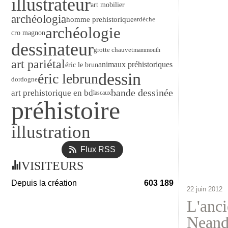
illustrateur
art mobilier
archéologia
homme prehistorique
ardèche
archéologie
cro magnon
dessinateur
grotte chauvet
mammouth
art pariétal
animaux préhistoriques
éric le brun
dessin
éric lebrun
dordogne
bande dessinée
art prehistorique en bd
lascaux
préhistoire
illustration
Flux RSS
VISITEURS
Depuis la création
603 189
22 juin 2012
L'anci
Neand