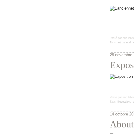
Posté par eric lebr
Tags:
art pariétal
,
28 novembre 
Expos
Posté par eric lebr
Tags:
illustration
,
p
14 octobre 20
About