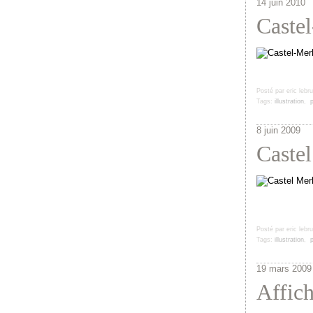
14 juin 2010
Caste
Posté par eric lebr
Tags:
illustration
,
p
8 juin 2009
Caste
Posté par eric lebr
Tags:
illustration
,
p
19 mars 2009
Affich