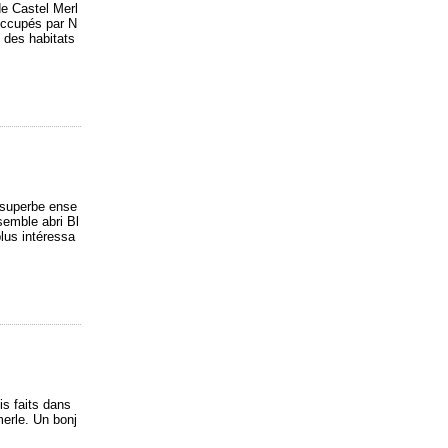
 de Castel Merl
occupés par N
 des habitats
, superbe ense
semble abri Bl
plus intéressa
is faits dans
merle. Un bonj