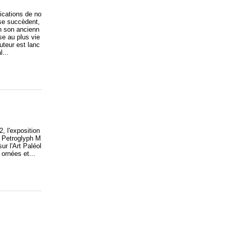
ications de no
 se succèdent,
in son ancienn
se au plus vie
uteur est lanc
...
, l'exposition
an Petroglyph M
r l'Art Paléol
ornées et...