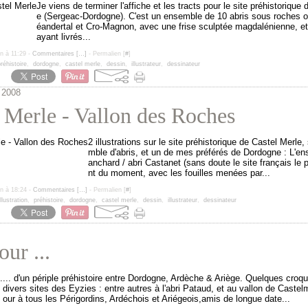
Je viens de terminer l'affiche et les tracts pour le site préhistorique
e (Sergeac-Dordogne). C'est un ensemble de 10 abris sous roches 
éandertal et Cro-Magnon, avec une frise sculptée magdalénienne, et
ayant livrés...
un à 11:29 -
Commentaires [
…
]
- Permalien [
#
]
réhistoire
,
dordogne
,
castel merle
,
dessin
,
illustrateur
,
dessinateur
 2008
 Merle - Vallon des Roches
2 illustrations sur le site préhistorique de Castel Merle
mble d'abris, et un de mes préférés de Dordogne : L'en
anchard / abri Castanet (sans doute le site français le 
nt du moment, avec les fouilles menées par...
un à 18:24 -
Commentaires [
…
]
- Permalien [
#
]
illustration
,
préhistoire
,
dordogne
,
castel merle
,
dessin
,
illustrateur
,
dessinateur
our ...
... d'un périple préhistoire entre Dordogne, Ardèche & Ariège. Quelques croqu
divers sites des Eyzies : entre autres à l'abri Pataud, et au vallon de Castel
our à tous les Périgordins, Ardéchois et Ariégeois,amis de longue date...