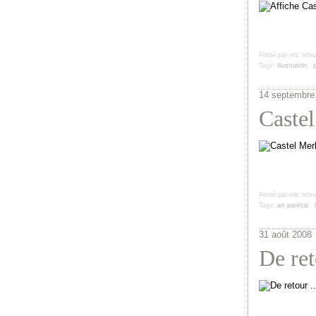
Posté par eric lebr
Tags:
illustration
,
p
14 septembre
Castel
Posté par eric lebr
Tags:
art pariétal
,
31 août 2008
De ret