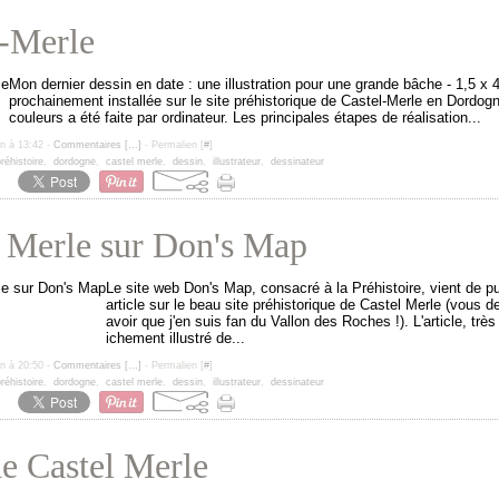
l-Merle
Mon dernier dessin en date : une illustration pour une grande bâche - 1,5 x 4
prochainement installée sur le site préhistorique de Castel-Merle en Dordog
couleurs a été faite par ordinateur. Les principales étapes de réalisation...
un à 13:42 -
Commentaires [
…
]
- Permalien [
#
]
réhistoire
,
dordogne
,
castel merle
,
dessin
,
illustrateur
,
dessinateur
l Merle sur Don's Map
Le site web Don's Map, consacré à la Préhistoire, vient de pu
article sur le beau site préhistorique de Castel Merle (vous de
avoir que j'en suis fan du Vallon des Roches !). L'article, très
ichement illustré de...
un à 20:50 -
Commentaires [
…
]
- Permalien [
#
]
réhistoire
,
dordogne
,
castel merle
,
dessin
,
illustrateur
,
dessinateur
e Castel Merle