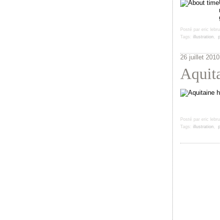
Posté par eric lebr
Tags:
illustration
,
p
26 juillet 2010
Aquita
Posté par eric lebr
Tags:
illustration
,
p