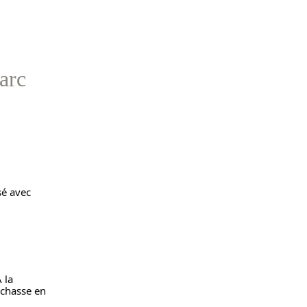
arc
Dessin de la sépulture d'un archer dans un tumulus de Bougon, que j'ai réalisé avec 
la 
 chasse en 