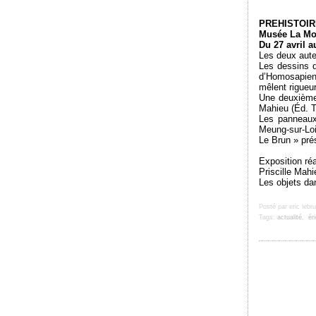
PREHISTOIRE 
Musée La Mo
Du 27 avril a
Les deux auteu
Les dessins d
d’Homosapiens
mêlent rigueur
Une deuxième 
Mahieu (Éd. T
Les panneaux 
Meung-sur-Loi
Le Brun » prés
Exposition ré
Priscille Mahi
Les objets da
Posté par eric lebr
Tags:
actualité
,
ér