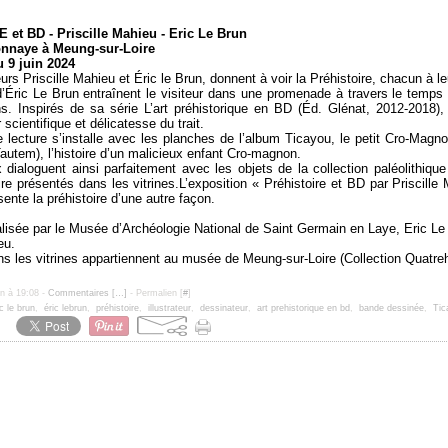
et BD - Priscille Mahieu - Eric Le Brun
nnaye à Meung-sur-Loire
u 9 juin 2024
rs Priscille Mahieu et Éric le Brun, donnent à voir la Préhistoire, chacun à l
’Éric Le Brun entraînent le visiteur dans une promenade à travers le temps 
. Inspirés de sa série L’art préhistorique en BD (Éd. Glénat, 2012-2018)
 scientifique et délicatesse du trait.
lecture s’installe avec les planches de l’album Ticayou, le petit Cro-Magnon
autem), l’histoire d’un malicieux enfant Cro-magnon.
dialoguent ainsi parfaitement avec les objets de la collection paléolithiq
re présentés dans les vitrines.L’exposition « Préhistoire et BD par Priscille 
ente la préhistoire d’une autre façon.
alisée par le Musée d’Archéologie National de Saint Germain en Laye, Eric Le
eu.
ns les vitrines appartiennent au musée de Meung-sur-Loire (Collection Quat
un à 19:08 -
Commentaires [
…
]
- Permalien [
#
]
ic le brun
,
éric lebrun
,
préhistoire
,
illustrateur
,
dessinateur
,
art prehistorique en bd
,
bande dessinée
,
Tic