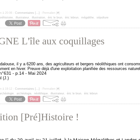
un à 20:06 -
Commentaires [
…
]
- Permalien [
#
]
préhistoire
,
illustrateur
,
illustration
,
éric le brun
,
éric lebrun
,
mégalithe
,
sépulture
NE L'île aux coquillages
ndalouse, il y a 6200 ans, des agriculteurs et bergers néolithiques ont consom
ment en hiver. Preuve déjà d'une exploitation planifiée des ressources naturel
n°631 - p.14 - Mai 2024
l (J.)
un à 19:12 -
Commentaires [
…
]
- Permalien [
#
]
archéologie
,
archéologia
,
néolithique
,
illustrateur
,
éric le brun
,
éric lebrun
tion [Pré]Histoire !
re !" du 20 avril au 21 juillet, à la Maison Mégalithes et Landes 