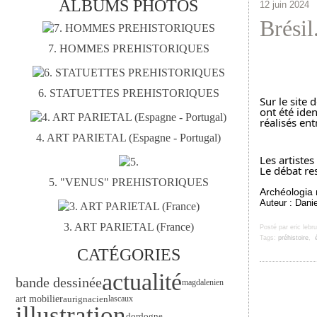
ALBUMS PHOTOS
12 juin 2024
Brésil
7. HOMMES PREHISTORIQUES
6. STATUETTES PREHISTORIQUES
Sur le site 
ont été ide
réalisés en
4. ART PARIETAL (Espagne - Portugal)
Les artistes
Le débat re
5. "VENUS" PREHISTORIQUES
Archéologia 
Auteur : Danie
3. ART PARIETAL (France)
Posté par eric lebr
Tags:
préhistoire
,
CATÉGORIES
actualité
bande dessinée
magdalenien
art mobilier
aurignacien
lascaux
illustration
dordogne