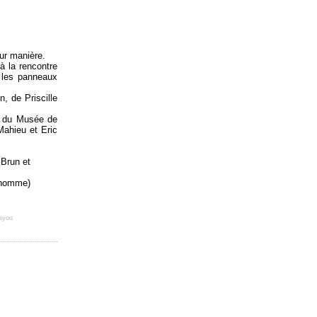
eur manière.
à la rencontre
, les panneaux
, de Priscille
ue du Musée de
Mahieu et Eric
 Brun et
rehomme)
ayou