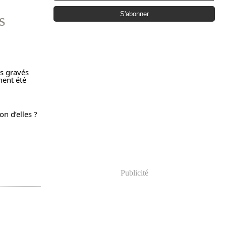
s
s gravés 
ent été 
n d’elles ? 
Publicité