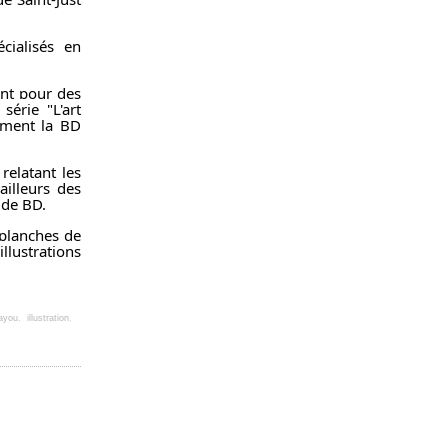
cialisés en
ent pour des
série "L'art
lement la BD
relatant les
ailleurs des
 de BD.
 planches de
llustrations
ayou
,
illustration
,