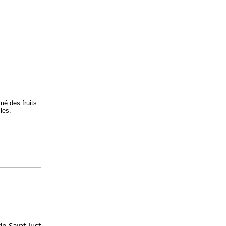
mé des fruits
les.
de Saint-Just