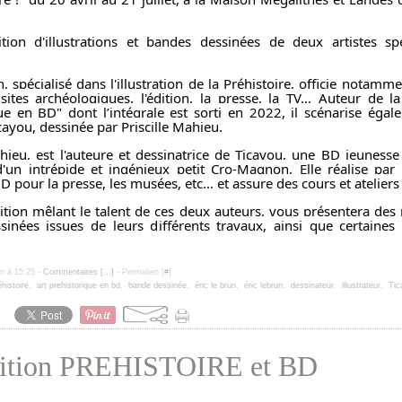
tion d'illustrations et bandes dessinées de deux artistes spé
n, spécialisé dans l'illustration de la Préhistoire, officie notamm
ites archéologiques, l'édition, la presse, la TV... Auteur de la 
ue en BD" dont l’intégrale est sorti en 2022, il scénarise éga
cayou, dessinée par Priscille Mahieu.
ahieu, est l'auteure et dessinatrice de Ticayou, une BD jeunesse 
'un intrépide et ingénieux petit Cro-Magnon. Elle réalise par 
D pour la presse, les musées, etc... et assure des cours et ateliers
ition mêlant le talent de ces deux auteurs, vous présentera des
inées issues de leurs différents travaux, ainsi que certaines i
un à 15:25 -
Commentaires [
…
]
- Permalien [
#
]
éhistoire
,
art prehistorique en bd
,
bande dessinée
,
éric le brun
,
éric lebrun
,
dessinateur
,
illustrateur
,
Tic
ition PREHISTOIRE et BD