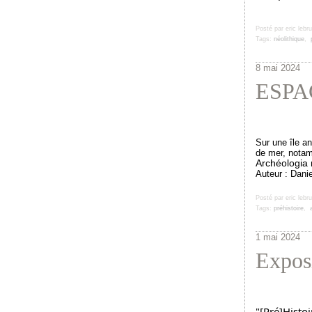
Posté par eric lebr
Tags:
néolithique
,
8 mai 2024
ESPAG
Sur une île a
de mer, notam
Archéologia 
Auteur : Danie
Posté par eric lebr
Tags:
préhistoire
,
1 mai 2024
Exposi
"[Pré]Histoi