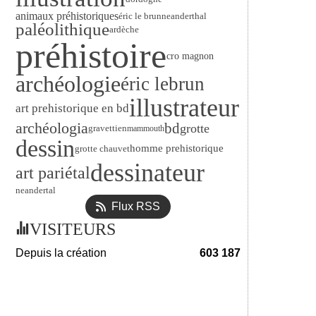
animaux préhistoriques
neanderthal
éric le brun
paléolithique
ardèche
préhistoire
cro magnon
archéologie
éric lebrun
illustrateur
art prehistorique en bd
archéologia
bd
grotte
gravettien
mammouth
dessin
homme prehistorique
grotte chauvet
dessinateur
art pariétal
neandertal
Flux RSS
VISITEURS
Depuis la création
603 187