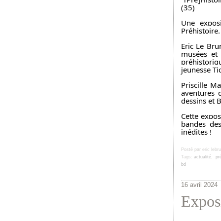
(35)
Une exposi
Préhistoire.
Eric Le Bru
musées et s
préhistoriq
jeunesse Ti
Priscille M
aventures d
dessins et B
Cette expos
bandes dess
inédites !
Posté par eric lebr
Tags:
actualité
,
pr
bd
16 avril 2024
Expos