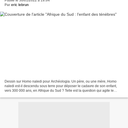
Publié le 30/01/2022 à 19:04
Par
eric lebrun
Dessin sur Homo naledi pour Archéologia. Un père, ou une mère, Homo
naledi est-il descendu sous terre pour déposer le cadavre de son enfant,
vers 300 000 ans, en Afrique du Sud ? Telle est la question qui agite le
monde de la Préhistoire depuis les intrigantes...