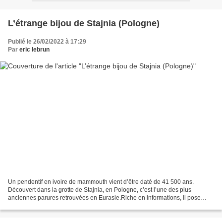
L’étrange bijou de Stajnia (Pologne)
Publié le 26/02/2022 à 17:29
Par
eric lebrun
Un pendentif en ivoire de mammouth vient d’être daté de 41 500 ans.
Découvert dans la grotte de Stajnia, en Pologne, c’est l’une des plus
anciennes parures retrouvées en Eurasie.Riche en informations, il pose
toutefois de nombreuses questions. Archéologia...