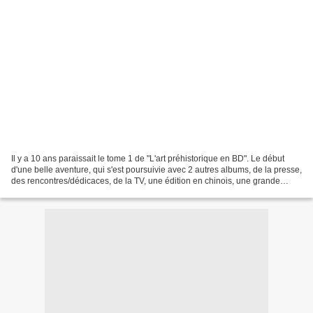
Il y a 10 ans paraissait le tome 1 de "L'art préhistorique en BD". Le début
d'une belle aventure, qui s'est poursuivie avec 2 autres albums, de la presse,
des rencontres/dédicaces, de la TV, une édition en chinois, une grande
exposition au Domaine national...