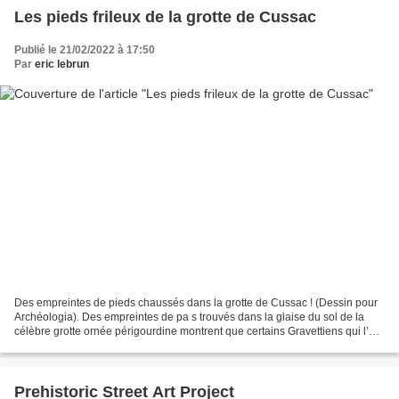
Les pieds frileux de la grotte de Cussac
Publié le 21/02/2022 à 17:50
Par
eric lebrun
Des empreintes de pieds chaussés dans la grotte de Cussac ! (Dessin pour
Archéologia). Des empreintes de pa s trouvés dans la glaise du sol de la
célèbre grotte ornée périgourdine montrent que certains Gravettiens qui l’ont
parcourue, entre 28 000 et...
Prehistoric Street Art Project