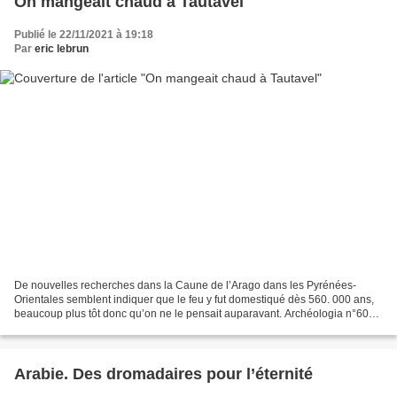
On mangeait chaud à Tautavel
Publié le 22/11/2021 à 19:18
Par
eric lebrun
De nouvelles recherches dans la Caune de l’Arago dans les Pyrénées-
Orientales semblent indiquer que le feu y fut domestiqué dès 560. 000 ans,
beaucoup plus tôt donc qu’on ne le pensait auparavant. Archéologia n°603 -
Novembre 2021 Auteur : Daniel (J...
Arabie. Des dromadaires pour l’éternité