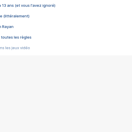
 a 13 ans (et vous l'avez ignoré)
e (littéralement)
im Rayan
 toutes les règles
s les jeux vidéo
us choquant de Rockstar ? - Le scandale BULLY
e plus moche de Steam
du RÊVE tourne au CAUCHEMAR
pendant 8 heures
it… à tort
umiliés par un jeu vidéo
ire - Final Fantasy 8