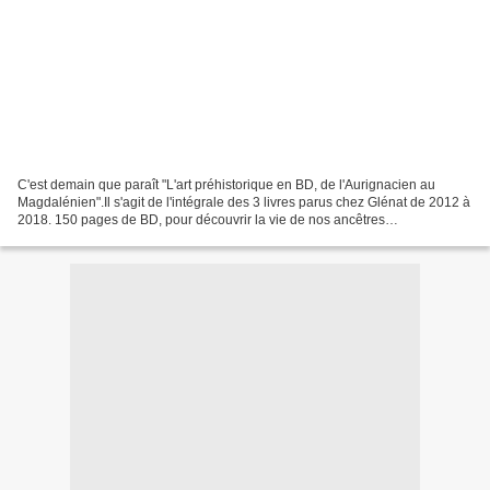
C'est demain que paraît "L'art préhistorique en BD, de l'Aurignacien au
Magdalénien".Il s'agit de l'intégrale des 3 livres parus chez Glénat de 2012 à
2018. 150 pages de BD, pour découvrir la vie de nos ancêtres
préhistoriques et leur art, avec les sites...