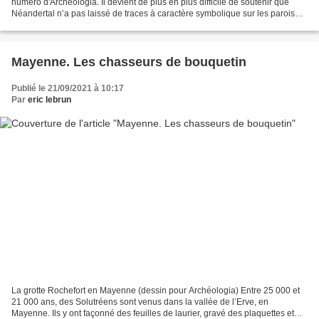
numéro d'Archéologia. Il devient de plus en plus difficile de soutenir que
Néandertal n’a pas laissé de traces à caractère symbolique sur les parois
des grottes. La nouvelle analyse...
Mayenne. Les chasseurs de bouquetin
Publié le 21/09/2021 à 10:17
Par
eric lebrun
La grotte Rochefort en Mayenne (dessin pour Archéologia) Entre 25 000 et
21 000 ans, des Solutréens sont venus dans la vallée de l’Erve, en
Mayenne. Ils y ont façonné des feuilles de laurier, gravé des plaquettes et