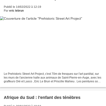
Publié le 14/02/2022 à 12:19
Par
eric lebrun
Le Prehistoric Street Art Project, c'est 70m de fresques sur l'art pariétal, sur
les murs de l'ancienne halle aux animaux de Saint-Pierre-en-Auge, avec les
graffeurs Oré et Lasco , Eric Le Brun et Priscille Mahieu . Les peintures sont
inspirées des chefs-d'œuvre...
Afrique du Sud : l'enfant des ténèbres