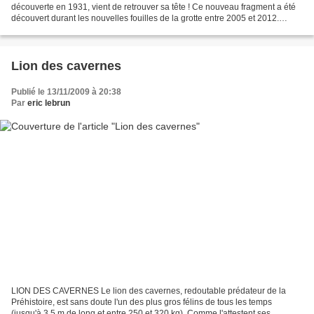
découverte en 1931, vient de retrouver sa tête ! Ce nouveau fragment a été
découvert durant les nouvelles fouilles de la grotte entre 2005 et 2012.
Autrefois déterminé comme un ours...
Lion des cavernes
Publié le 13/11/2009 à 20:38
Par
eric lebrun
LION DES CAVERNES Le lion des cavernes, redoutable prédateur de la
Préhistoire, est sans doute l'un des plus gros félins de tous les temps
(jusqu'à 3,5 m de long et entre 250 et 320 kg). Comme l'attestent ses