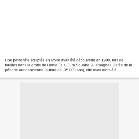
Une petite tête sculptée en ivoire avait été découverte en 1999, lors de
fouilles dans la grotte de Hohle Fels (Jura Souabe, Allemagne). Datée de la
période aurigancienne (autour de -35.000 ans), elle avait alors été
déterminée comme une tête de cheval....