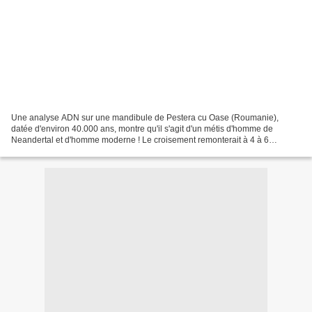
Une analyse ADN sur une mandibule de Pestera cu Oase (Roumanie),
datée d'environ 40.000 ans, montre qu'il s'agit d'un métis d'homme de
Neandertal et d'homme moderne ! Le croisement remonterait à 4 à 6
générations avant la mort du jeune homme. D'après...