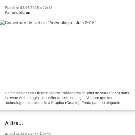
Publié le 08/06/2015 à 12:12
Par
eric lebrun
Un de mes dessins illustre l'article "Néandertal et l'effet de serres" paru dans
la revue Archeologia. Un collier de serres d’aigle. Voici ce que les
archéologues ont identifié à Krapina (Croatie). Perdu par une élégante
Néandertalienne? D’autres décou...
A lire...
Publié le 19/02/2014 à 11:11