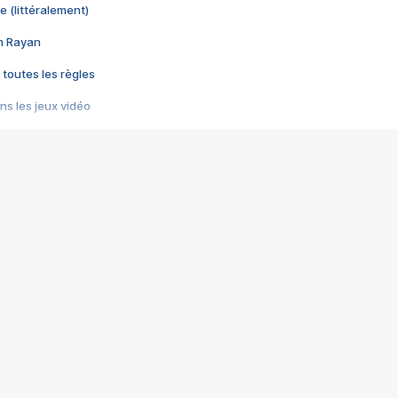
e (littéralement)
im Rayan
 toutes les règles
s les jeux vidéo
us choquant de Rockstar ? - Le scandale BULLY
e plus moche de Steam
du RÊVE tourne au CAUCHEMAR
pendant 8 heures
it… à tort
umiliés par un jeu vidéo
ire - Final Fantasy 8
ti un empire - Age of Empires
story DOFUS