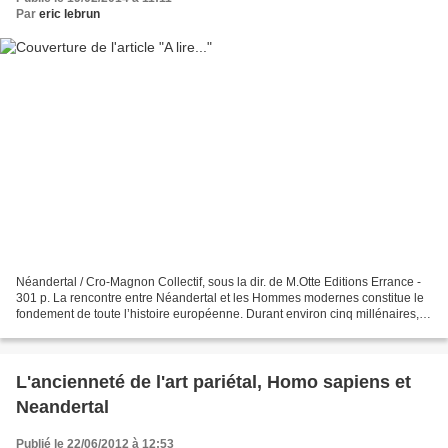
Par
eric lebrun
Néandertal / Cro-Magnon Collectif, sous la dir. de M.Otte Editions Errance -
301 p. La rencontre entre Néandertal et les Hommes modernes constitue le
fondement de toute l’histoire européenne. Durant environ cinq millénaires, le
continent européen fut...
L'ancienneté de l'art pariétal, Homo sapiens et
Neandertal
Publié le 22/06/2012 à 12:53