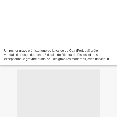
Un rocher gravé préhistorique de la vallée du Coa (Portugal) a été
vandalisé. Il s'agit du rocher 2 du site de Ribeira de Piscos, et de son
exceptionnelle gravure humaine. Des gravures modernes, avec un vélo, un
homme schématique et le mot BIK ont été...