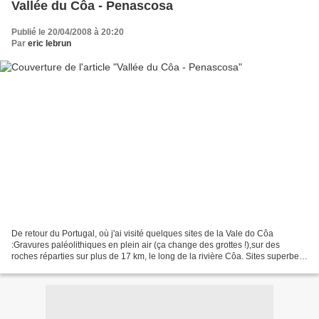
Vallée du Côa - Penascosa
Publié le 20/04/2008 à 20:20
Par
eric lebrun
De retour du Portugal, où j'ai visité quelques sites de la Vale do Côa
:Gravures paléolithiques en plein air (ça change des grottes !),sur des
roches réparties sur plus de 17 km, le long de la rivière Côa. Sites superbes
- Obrigado aos guias !