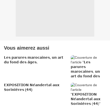
Vous aimerez aussi
𝗟𝗲𝘀 𝗽𝗮𝗿𝘂𝗿𝗲𝘀 𝗺𝗮𝗿𝗼𝗰𝗮𝗶𝗻𝗲𝘀, 𝘂𝗻 𝗮𝗿𝘁
𝗱𝘂 𝗳𝗼𝗻𝗱 𝗱𝗲𝘀 𝗮̂𝗴𝗲𝘀.
𝗘𝗫𝗣𝗢𝗦𝗜𝗧𝗜𝗢𝗡 𝗡𝗲́𝗮𝗻𝗱𝗲𝗿𝘁𝗮𝗹 𝗮𝘂𝘅
𝗦𝗼𝗿𝗶𝗻𝗶𝗲̀𝗿𝗲𝘀 (𝟰𝟰)