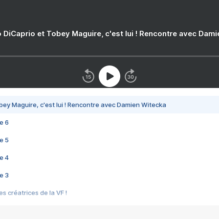
 DiCaprio et Tobey Maguire, c'est lui ! Rencontre avec Dam
bey Maguire, c'est lui ! Rencontre avec Damien Witecka
e 6
e 5
e 4
e 3
s créatrices de la VF !
e 2