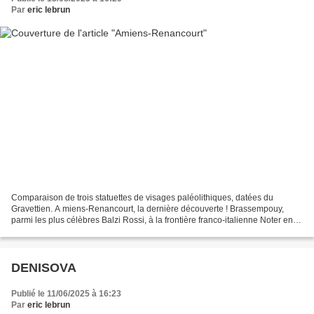
Par
eric lebrun
Comparaison de trois statuettes de visages paléolithiques, datées du
Gravettien. A miens-Renancourt, la dernière découverte ! Brassempouy,
parmi les plus célèbres Balzi Rossi, à la frontière franco-italienne Noter en
particulier le traitement identique...
DENISOVA
Publié le 11/06/2025 à 16:23
Par
eric lebrun