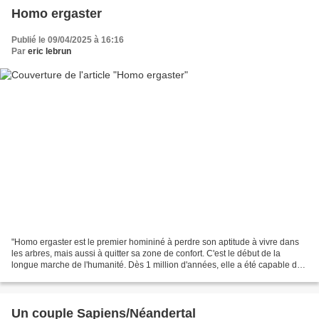
Homo ergaster
Publié le 09/04/2025 à 16:16
Par
eric lebrun
"Homo ergaster est le premier homininé à perdre son aptitude à vivre dans
les arbres, mais aussi à quitter sa zone de confort. C'est le début de la
longue marche de l'humanité. Dès 1 million d'années, elle a été capable de
s'adapter aux milieux les plus...
Un couple Sapiens/Néandertal