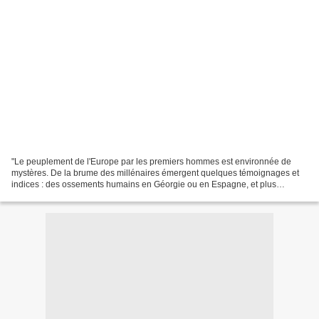
"Le peuplement de l'Europe par les premiers hommes est environnée de
mystères. De la brume des millénaires émergent quelques témoignages et
indices : des ossements humains en Géorgie ou en Espagne, et plus
récemment d'animaux découpés en Roumanie et une...