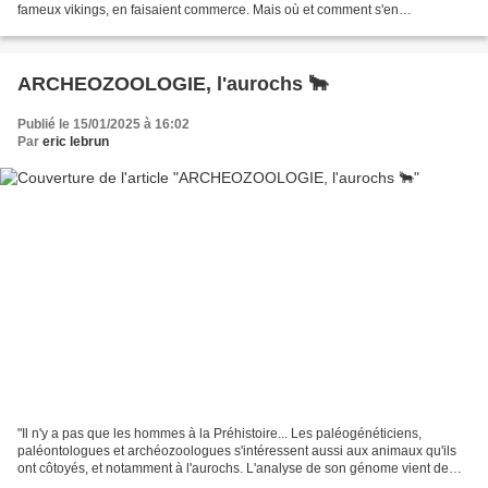
fameux vikings, en faisaient commerce. Mais où et comment s'en
procuraient-ils ? De nouvelles études génétiques...
ARCHEOZOOLOGIE, l'aurochs 🐂
Publié le 15/01/2025 à 16:02
Par
eric lebrun
"Il n'y a pas que les hommes à la Préhistoire... Les paléogénéticiens,
paléontologues et archéozoologues s'intéressent aussi aux animaux qu'ils
ont côtoyés, et notamment à l'aurochs. L'analyse de son génome vient de
révéler quelques surprises sur son...