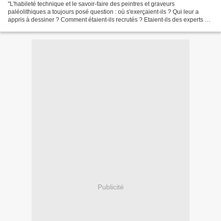
"L'habileté technique et le savoir-faire des peintres et graveurs
paléolithiques a toujours posé question : où s'exerçaient-ils ? Qui leur a
appris à dessiner ? Comment étaient-ils recrutés ? Etaient-ils des experts ou
des professionnels ? Une nouvelle...
Publicité