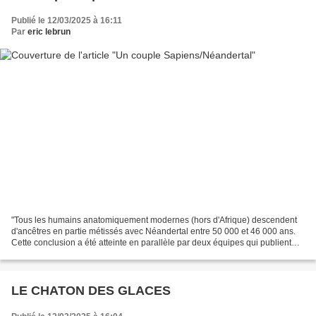
Publié le 12/03/2025 à 16:11
Par
eric lebrun
"Tous les humains anatomiquement modernes (hors d'Afrique) descendent
d'ancêtres en partie métissés avec Néandertal entre 50 000 et 46 000 ans.
Cette conclusion a été atteinte en parallèle par deux équipes qui publient
leurs résultats en même temps" L'article...
LE CHATON DES GLACES