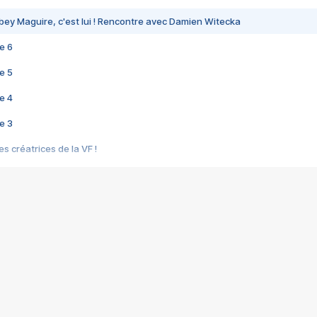
bey Maguire, c'est lui ! Rencontre avec Damien Witecka
e 6
e 5
e 4
e 3
s créatrices de la VF !
e 2
e 1
e Mektoub My Love arrive enfin ! Rencontre avec Shaïn Boumedine et Sal
i : après Toni en famille
elle réalise le bouleversant Dites lui que je l'aime
ais ! Rencontre autour de Vie privée de Rebecca Zlotowski