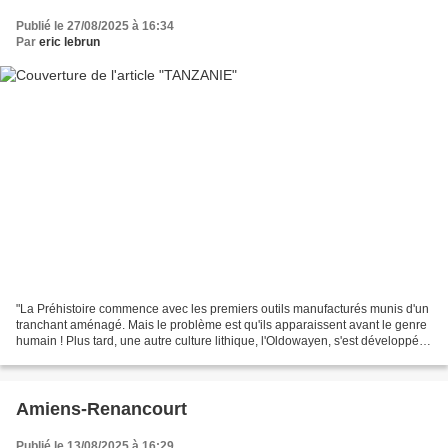
Publié le 27/08/2025 à 16:34
Par
eric lebrun
"La Préhistoire commence avec les premiers outils manufacturés munis d'un
tranchant aménagé. Mais le problème est qu'ils apparaissent avant le genre
humain ! Plus tard, une autre culture lithique, l'Oldowayen, s'est développée.
Qui est son artisan ? Une...
Amiens-Renancourt
Publié le 13/08/2025 à 16:29