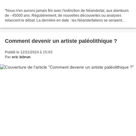
"Nous n'en aurons jamais fini avec l'extinction de Néandertal, aux alentours
de - 45000 ans. Régulièrement, de nouvelles découvertes ou analyses
relancent le débat. La dernière en date : les Néandertaliens se seraient
scindés en deux populations". Archéologia...
Comment devenir un artiste paléolithique ?
Publié le 12/11/2024 à 15:03
Par
eric lebrun