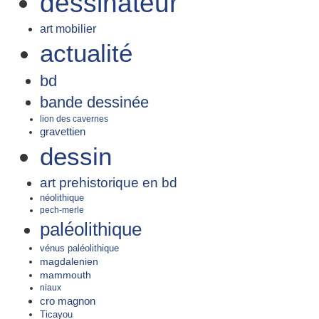
dessinateur
art mobilier
actualité
bd
bande dessinée
lion des cavernes
gravettien
dessin
art prehistorique en bd
néolithique
pech-merle
paléolithique
vénus paléolithique
magdalenien
mammouth
niaux
cro magnon
Ticayou