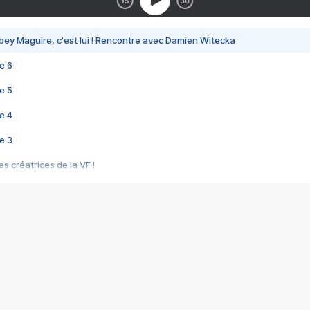
bey Maguire, c'est lui ! Rencontre avec Damien Witecka
e 6
e 5
e 4
e 3
s créatrices de la VF !
e 2
e 1
e Mektoub My Love arrive enfin ! Rencontre avec Shaïn Boumedine et Sal
i : après Toni en famille
elle réalise le bouleversant Dites lui que je l'aime