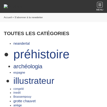
MENU
Accueil
» S'abonner à la newsletter
TOUTES LES CATÉGORIES
neandertal
préhistoire
archéologia
espagne
illustrateur
congelé
inedit
Brassempouy
grotte chauvet
ariège