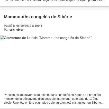
découvreur. Seul le côté droit a gardé sa peau, le gauche ayant pourri. Les
organes internes sont décomposés, mais son...
Mammouths congelés de Sibérie
Publié le 06/10/2012 à 19:41
Par
eric lebrun
Principales découvertes de mammouths congelés en Sibérie La première
mention de la découverte d'un possible mammouth gelé date du 17ème
siècle. Une tête entière et un pied gelé auraient été mis au jour en Sibérie.
Puis, au 18ème siècle, sur une rive de...