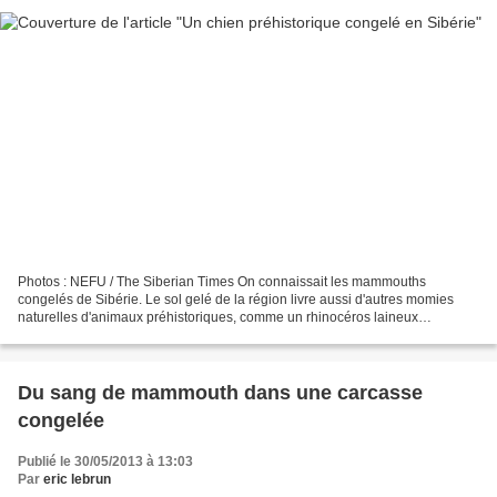
Photos : NEFU / The Siberian Times On connaissait les mammouths
congelés de Sibérie. Le sol gelé de la région livre aussi d'autres momies
naturelles d'animaux préhistoriques, comme un rhinocéros laineux
(Cherskyi), un cheval, des bisons... et en 2011,...
Du sang de mammouth dans une carcasse
congelée
Publié le 30/05/2013 à 13:03
Par
eric lebrun