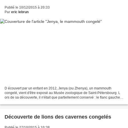
Publié le 10/12/2015 à 20:33
Par
eric lebrun
D écouvert par un enfant en 2012, Jenya (ou Zhenya), un mammouth
congelé, vient d'être exposé au Musée zoologique de Saint-Pétersbourg. L
ors de sa découverte, il n'était que partiellement conservé : le flanc gauche
était pourri, mais le droit avait gardé...
Découverte de lions des cavernes congelés
Publié le 27/10/2015 à 10:38