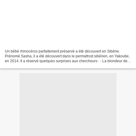
Un bébé rhinocéros parfaitement préservé a été découvert en Sibérie.
Prénomé Sasha, il a été découvert dans le permafrost sibérien, en Yakoutie,
en 2014. Il a réservé quelques surprises aux chercheurs : - La blondeur de
son pelage.- Et sa grande taille....