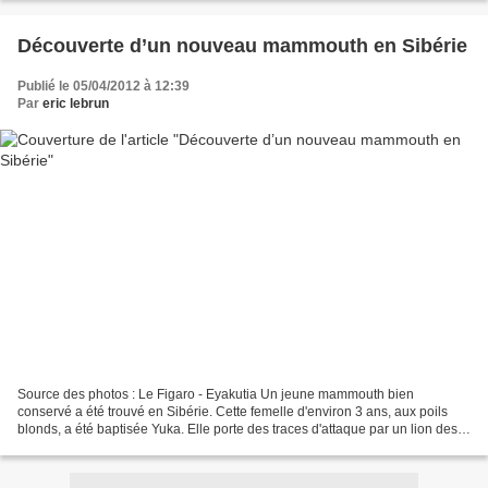
Découverte d’un nouveau mammouth en Sibérie
Publié le 05/04/2012 à 12:39
Par
eric lebrun
Source des photos : Le Figaro - Eyakutia Un jeune mammouth bien
conservé a été trouvé en Sibérie. Cette femelle d'environ 3 ans, aux poils
blonds, a été baptisée Yuka. Elle porte des traces d'attaque par un lion des
cavernes et paraît avoir été dépecée...