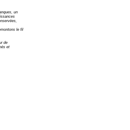
lanques, un
aissances
onservées,
montons le fil
ur de
hés et