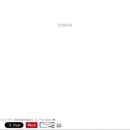
Publicité
un à 15:54 -
Commentaires [
…
]
- Permalien [
#
]