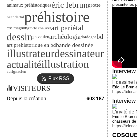
éric lebrun
grotte
présente les 
animaux préhistoriques
préhistoire
neandertal
art pariétal
cro magnon
grotte chauvet
dessin
archéologia
bd
gravettien
dordogne
bande dessinée
art prehistorique en bd
illustrateur
dessinateur
illustration
actualité
Interview
aurignacien
Flux RSS
Il dessine l
VISITEURS
Eric Le Brun e
https://telena
Depuis la création
603 187
Interview
L'invité de 
Eric le Brun es
chasseurs de 
https://telena
COSQUER 