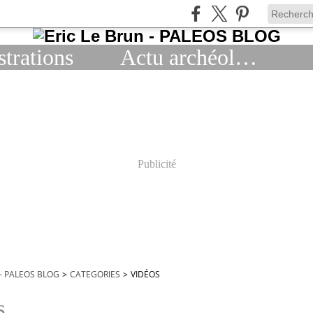
strations
Actu archéologie
Publicité
 - PALEOS BLOG
>
CATEGORIES
>
VIDÉOS
s