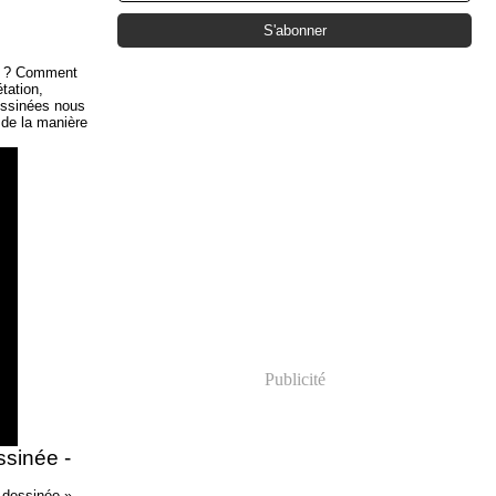
re ? Comment
étation,
dessinées nous
 de la manière
Publicité
ssinée -
 dessinée »