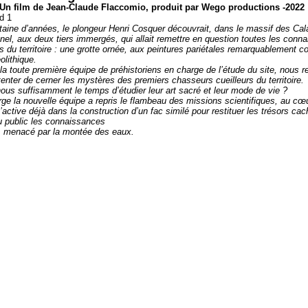
 Un film de Jean-Claude Flaccomio, produit par Wego productions -2022
entaine d’années, le plongeur Henri Cosquer découvrait, dans le massif des Ca
nnel, aux deux tiers immergés, qui allait remettre en question toutes les conn
 du territoire :
une grotte ornée, aux peintures pariétales remarquablement c
olithique.
a toute première équipe de préhistoriens en charge de l’étude du site, nous re
tenter de cerner les mystères des premiers chasseurs cueilleurs du territoire.
ous suffisamment le temps d’étudier leur art sacré et leur mode de vie ?
rge la nouvelle équipe a repris le flambeau des missions scientifiques, au cœ
’active déjà dans la construction d’un fac similé pour restituer les trésors cac
u public les connaissances
le, menacé par la montée des eaux.