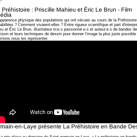
la Préhistoire : Priscille Mahieu et Éric Le Brun - Film
édia
l’apparence physique des populations qui ont vécues au cours de la Préhistoi
habillées ? Comment vivaient-elles ? Entre rigueur scientifique et part d'interpr
eu et Éric Le Brun, illustrateur.rice.s passionné.e.s et auteur.e.s de bandes 
vision et leurs techniques de dessin pour donner l’image la plus juste possible
rrions nous les représenter.
rmain-en-Laye présente La Préhistoire en Bande De
 a pris place au domaine de Saint-germain-en-Laye. « La préhistoire en bande