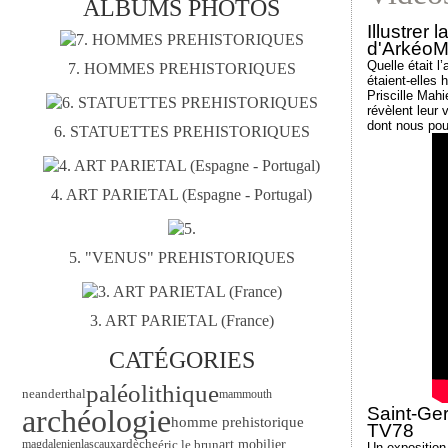
ALBUMS PHOTOS
Illustrer 
d'ArkéoM
Quelle était 
7. HOMMES PREHISTORIQUES
étaient-elles 
Priscille Mahi
révèlent leur 
dont nous pou
6. STATUETTES PREHISTORIQUES
4. ART PARIETAL (Espagne - Portugal)
5. "VENUS" PREHISTORIQUES
3. ART PARIETAL (France)
CATÉGORIES
paléolithique
neanderthal
mammouth
Saint-Ge
archéologie
homme prehistorique
TV78
ardèche
art mobilier
éric le brun
magdalenien
lascaux
Un exposition