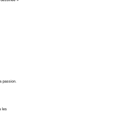
sa passion.
u les