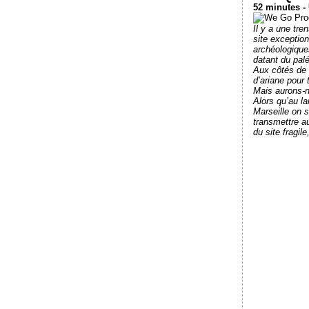
52 minutes -
Il y a une tr
site exceptio
archéologiques
datant du palé
Aux côtés de l
d’ariane pour 
Mais aurons-n
Alors qu’au la
Marseille on s
transmettre a
du site fragi