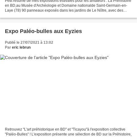
Petit résumé de mes expositions estivales pour les amateurs : La Préhistoire
en BD,au Musée d'Archéologie et Domaine nationalde Saint-Germain-en-
Laye (78) 90 panneaux exposés dans les jardins de Le Nôtre, avec des
planches BD tirées de "L'art préhistorique...
Expo Paléo-bulles aux Eyzies
Publié le 27/07/2021 à 13:02
Par
eric lebrun
Retrouvez "L'art préhistorique en BD" et "Ticayou"à l'exposition collective
"Paléo-Bulles" ! L'exposition présente une sélection de BD sur la Préhistoire,