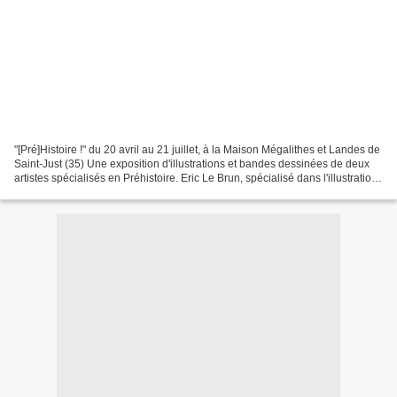
"[Pré]Histoire !" du 20 avril au 21 juillet, à la Maison Mégalithes et Landes de
Saint-Just (35) Une exposition d'illustrations et bandes dessinées de deux
artistes spécialisés en Préhistoire. Eric Le Brun, spécialisé dans l'illustration
de la Préhistoire,...