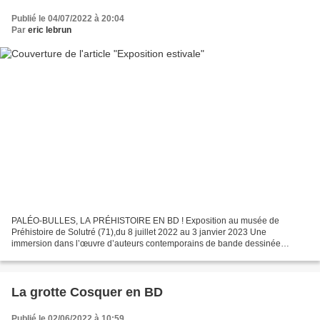
Publié le 04/07/2022 à 20:04
Par
eric lebrun
PALÉO-BULLES, LA PRÉHISTOIRE EN BD ! Exposition au musée de
Préhistoire de Solutré (71),du 8 juillet 2022 au 3 janvier 2023 Une
immersion dans l’œuvre d’auteurs contemporains de bande dessinée
inspirés par la Préhistoire, avec un espace consacré à "L'art...
La grotte Cosquer en BD
Publié le 02/06/2022 à 10:59