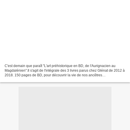
C'est demain que paraît "L'art préhistorique en BD, de l'Aurignacien au
Magdalénien".Il s'agit de l'intégrale des 3 livres parus chez Glénat de 2012 à
2018. 150 pages de BD, pour découvrir la vie de nos ancêtres
préhistoriques et leur art, avec les sites...