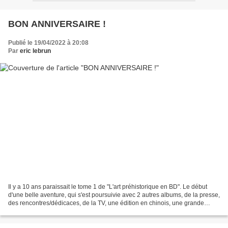
BON ANNIVERSAIRE !
Publié le 19/04/2022 à 20:08
Par
eric lebrun
Il y a 10 ans paraissait le tome 1 de "L'art préhistorique en BD". Le début
d'une belle aventure, qui s'est poursuivie avec 2 autres albums, de la presse,
des rencontres/dédicaces, de la TV, une édition en chinois, une grande
exposition au Domaine national...