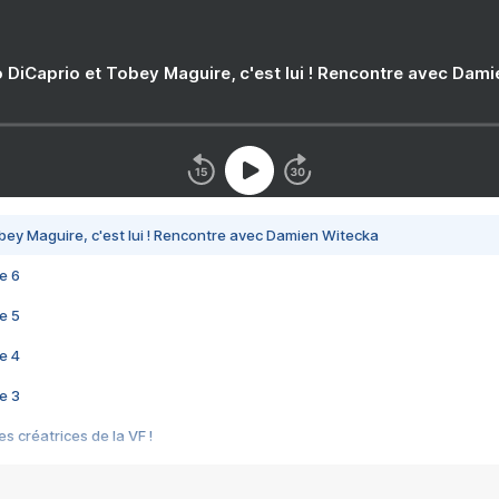
 DiCaprio et Tobey Maguire, c'est lui ! Rencontre avec Dam
bey Maguire, c'est lui ! Rencontre avec Damien Witecka
e 6
e 5
e 4
e 3
s créatrices de la VF !
e 2