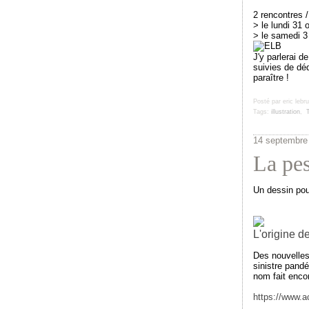
2 rencontres 
> le lundi 31
> le samedi 
J'y parlerai d
suivies de dé
paraître !
Posté par eric lebr
Tags:
illustration
,
14 septembre
La pes
Un dessin pour
L'origine d
Des nouvelles
sinistre pandé
nom fait encor
https://www.a