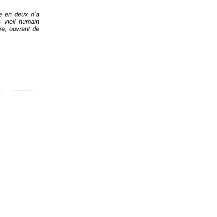
ée en deux n’a
s vieil humain
re, ouvrant de