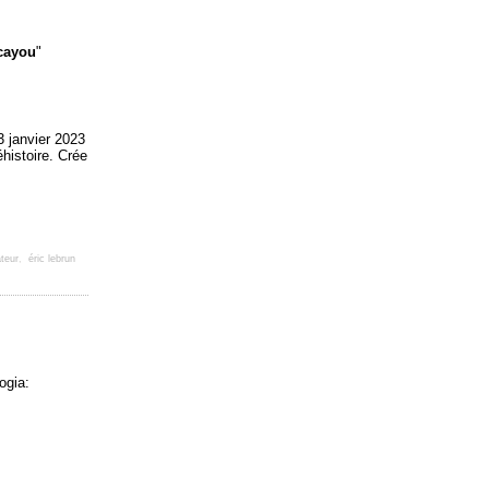
cayou
"
 janvier 2023
histoire. Crée
teur
,
éric lebrun
ogia: