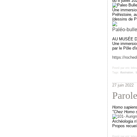
du 8 juillet 2
Une immersion
Préhistoire,
av
(dessins de Pr
Paléo-bulle
AU MUSÉE DE P
Une immersion
par le Pôle d'
https://roche
Posté par eric lebr
Tags:
illustration
,
27 juin 2022
Parole
Homo sapien
"Chez Homo sa
Archéologia n°
Propos recueil
Posté par eric lebr