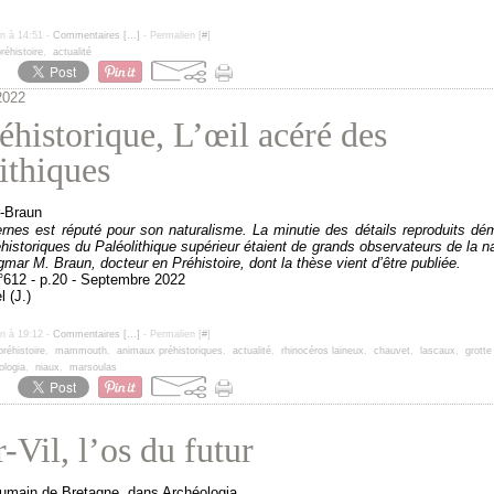
un à 14:51 -
Commentaires [
…
]
- Permalien [
#
]
réhistoire
,
actualité
2022
éhistorique, L’œil acéré des
ithiques
ernes
est réputé
pour son naturalisme. La minutie
des détails reproduits d
histo
riques du Paléolithique supérieur
étaient de grands observateurs
de la n
ngmar M. Braun, docteur en
Préhistoire, dont la thèse vient
d’être publiée.
°612 - p.20 - Septembre 2022
l (J.)
un à 19:12 -
Commentaires [
…
]
- Permalien [
#
]
préhistoire
,
mammouth
,
animaux préhistoriques
,
actualité
,
rhinocéros laineux
,
chauvet
,
lascaux
,
grotte
ologia
,
niaux
,
marsoulas
-Vil, l’os du futur
 humain de Bretagne, dans Archéologia.