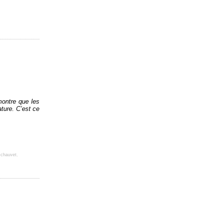
émontre
que les
ature. C’est ce
 chauvet
,