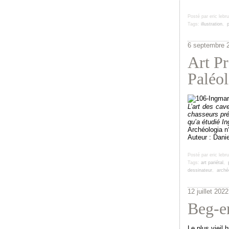
Posté par eric lebr
Tags:
illustration
,
p
6 septembre 
Art Pr
Paléol
L’art des cav
chasseurs pré
qu’a étu
dié I
Archéologia n
Auteur : Danie
Posté par eric lebr
Tags:
art pariétal
,
dessinateur
,
arché
12 juillet 2022
Beg-er
Le plus vieil