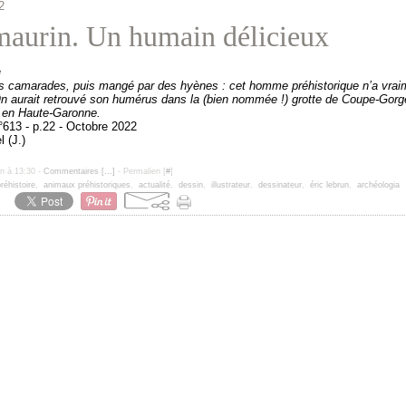
2
aurin. Un humain délicieux
s camarades, puis mangé par des hyènes
: cet homme
préhistorique n’a vra
On aurait retrouvé
son humérus dans la (bien nommée
!) grotte de Coupe-Gorg
 en Haute-Garonne.
°613 - p.22 - Octobre 2022
l (J.)
un à 13:30 -
Commentaires [
…
]
- Permalien [
#
]
réhistoire
,
animaux préhistoriques
,
actualité
,
dessin
,
illustrateur
,
dessinateur
,
éric lebrun
,
archéologia