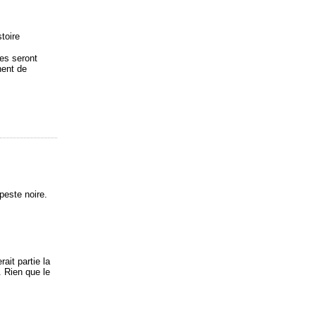
stoire
res seront
nent de
peste noire.
ait partie la
. Rien que le