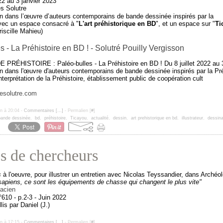
022 au 3 janvier 2023
 dans l’œuvre d’auteurs contemporains de bande dessinée inspirés par la
ec un espace consacré à "
L'art préhistorique en BD
", et un espace sur "
Ti
iscille Mahieu)
s - La Préhistoire en BD ! - Solutré Pouilly Vergisson
RÉHISTOIRE : Paléo-bulles - La Préhistoire en BD ! Du 8 juillet 2022 au 3
 dans l'œuvre d'auteurs contemporains de bande dessinée inspirés par la Pré
interprétation de la Préhistoire, établissement public de coopération cult
desolutre.com
un à 20:04 -
Commentaires [
…
]
- Permalien [
#
]
bande dessinée
,
bd
,
préhistoire
,
Ticayou
,
actualité
,
dessin
,
art prehistorique en bd
,
illustrateur
,
dessina
s de chercheurs
s
à l'oeuvre, pour illustrer un entretien avec Nicolas Teyssandier, dans Archéol
piens, ce sont les équipements de chasse qui changent le plus vite"
610 - p.2-3 - Juin 2022
lis par Daniel (J.)
un à 17:15 -
Commentaires [
…
]
- Permalien [
#
]