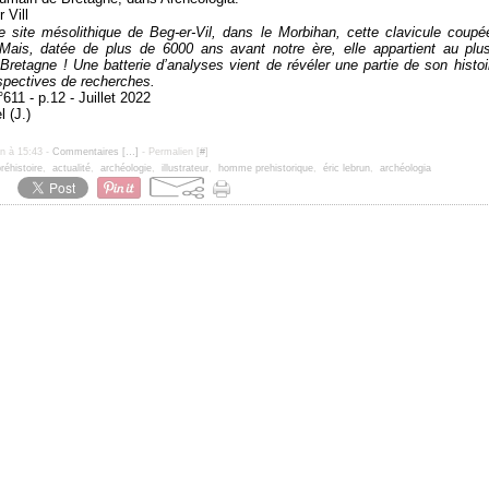
e site mésolithique de Beg-er-Vil, dans le Morbihan, cette clavicule coup
 Mais, datée de plus de 6000
ans avant notre ère, elle appartient au plu
 Bretagne
! Une batterie d’analyses vient de révéler une partie de son histoi
spectives de recherches.
611 - p.12 - Juillet 2022
l (J.)
un à 15:43 -
Commentaires [
…
]
- Permalien [
#
]
réhistoire
,
actualité
,
archéologie
,
illustrateur
,
homme prehistorique
,
éric lebrun
,
archéologia