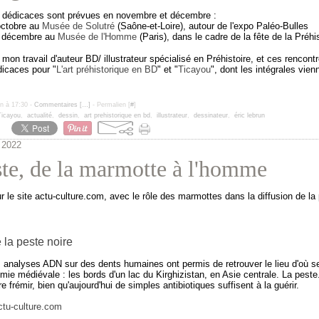
/ dédicaces sont prévues en novembre et décembre :
 octobre au
Musée de Solutré
(Saône-et-Loire), autour de l'expo Paléo-Bulles
3 décembre au
Musée de l'Homme
(Paris), dans le cadre de la fête de la Préhi
e mon travail d'auteur BD/ illustrateur spécialisé en Préhistoire, et ces rencont
dicaces pour "
L'art préhistorique en BD
" et "
Ticayou
", dont les intégrales vien
un à 17:30 -
Commentaires [
…
]
- Permalien [
#
]
Ticayou
,
actualité
,
dessin
,
art prehistorique en bd
,
illustrateur
,
dessinateur
,
éric lebrun
 2022
te, de la marmotte à l'homme
 le site actu-culture.com, avec le rôle des marmottes dans la diffusion de la 
e la peste noire
 analyses ADN sur des dents humaines ont permis de retrouver le lieu d'où ser
mie médiévale : les bords d'un lac du Kirghizistan, en Asie centrale. La peste
e frémir, bien qu'aujourd'hui de simples antibiotiques suffisent à la guérir.
ctu-culture.com