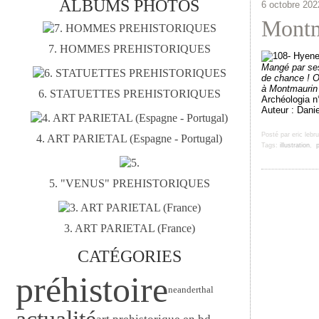
ALBUMS PHOTOS
6 octobre 202
Montm
7. HOMMES PREHISTORIQUES
Mangé par se
de chance
! 
à
Montmaurin
6. STATUETTES PREHISTORIQUES
Archéologia n
Auteur : Danie
Posté par eric lebr
4. ART PARIETAL (Espagne - Portugal)
Tags:
illustration
,
p
5. "VENUS" PREHISTORIQUES
3. ART PARIETAL (France)
CATÉGORIES
préhistoire
neanderthal