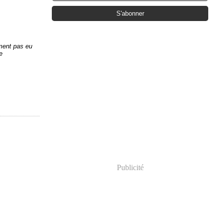
iment pas eu
e
Publicité