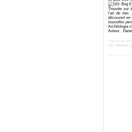
Trouvée sur l
l’air
de rien.
découvert
en
nouvelles
per
Archéologia n°
Auteur : Danie
Posté par eric lebr
Tags:
illustration
,
p