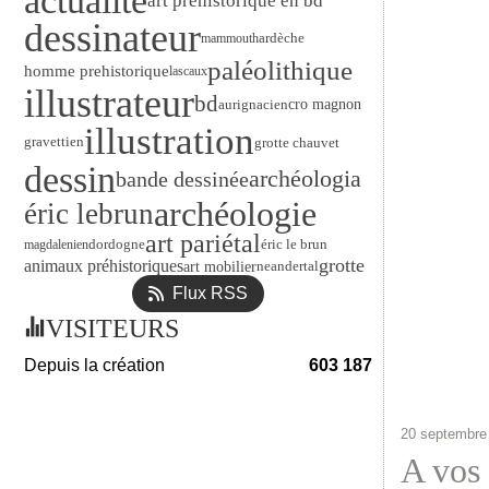
actualité
art prehistorique en bd
dessinateur
ardèche
mammouth
paléolithique
homme prehistorique
lascaux
illustrateur
bd
aurignacien
cro magnon
illustration
gravettien
grotte chauvet
dessin
archéologia
bande dessinée
archéologie
éric lebrun
art pariétal
dordogne
éric le brun
magdalenien
grotte
animaux préhistoriques
art mobilier
neandertal
Flux RSS
VISITEURS
Depuis la création
603 187
20 septembre
A vos 