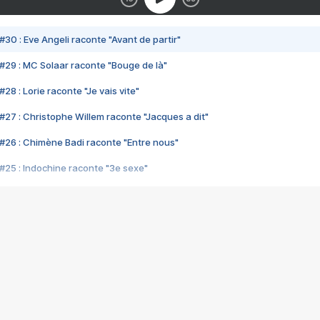
#30 : Eve Angeli raconte "Avant de partir"
#29 : MC Solaar raconte "Bouge de là"
28 : Lorie raconte "Je vais vite"
#27 : Christophe Willem raconte "Jacques a dit"
#26 : Chimène Badi raconte "Entre nous"
#25 : Indochine raconte "3e sexe"
#24 : Zaho raconte "C'est chelou"
#23 : Patrick Bruel raconte "Au café des délices"
#22 : Kyo raconte "Le chemin"
#21 : Nolwenn Leroy raconte "Cassé"
#20 : Patrick Hernandez raconte "Born to be alive"