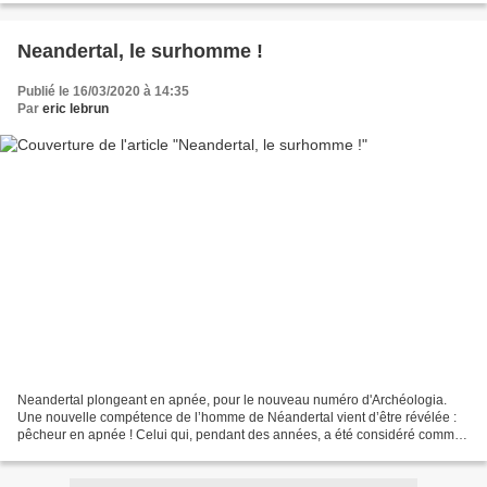
Neandertal, le surhomme !
Publié le 16/03/2020 à 14:35
Par
eric lebrun
Neandertal plongeant en apnée, pour le nouveau numéro d'Archéologia.
Une nouvelle compétence de l’homme de Néandertal vient d’être révélée :
pêcheur en apnée ! Celui qui, pendant des années, a été considéré comme
une brute épaisse est devenu pour certains,...