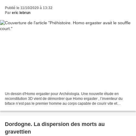
Publié le 11/10/2020 à 13:32
Par
eric lebrun
Un dessin d'Homo ergaster pour Archéologia. Une nouvelle étude en
reconstitution 3D vient de démontrer que Homo ergaster , l’inventeur du
biface n’est pas le premier homme au corps capable de courir vite et
longtemps. Il faudra, pour cela, attendre Homo...
Dordogne. La dispersion des morts au
gravettien