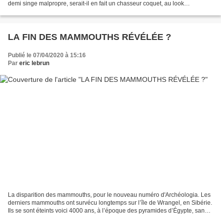
demi singe malpropre, serait-il en fait un chasseur coquet, au look
sophistiqué ? Le réexamen d’un crâne...
LA FIN DES MAMMOUTHS RÉVÉLÉE ?
Publié le 07/04/2020 à 15:16
Par
eric lebrun
La disparition des mammouths, pour le nouveau numéro d'Archéologia. Les
derniers mammouths ont survécu longtemps sur l’île de Wrangel, en Sibérie.
Ils se sont éteints voici 4000 ans, à l’époque des pyramides d’Égypte, sans
doute en partie à cause de la...