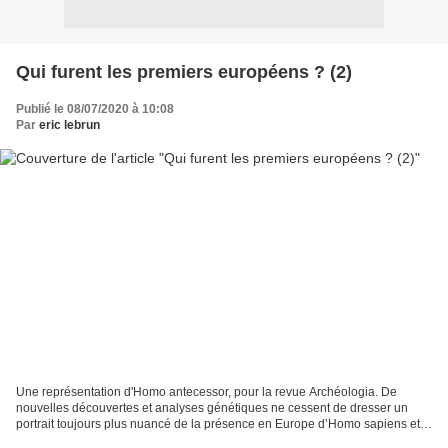
Qui furent les premiers européens ? (2)
Publié le 08/07/2020 à 10:08
Par
eric lebrun
Une représentation d'Homo antecessor, pour la revue Archéologia. De
nouvelles découvertes et analyses génétiques ne cessent de dresser un
portrait toujours plus nuancé de la présence en Europe d’Homo sapiens et
d’Homo antecessor, le plus vieil homininé...