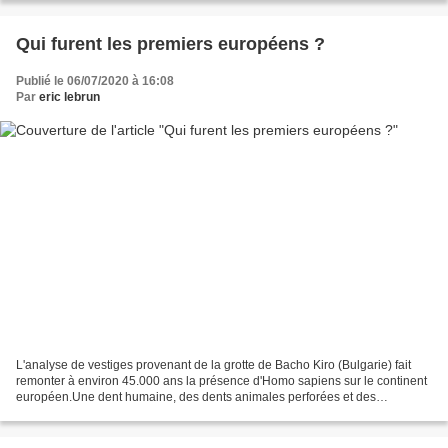
Qui furent les premiers européens ?
Publié le 06/07/2020 à 16:08
Par
eric lebrun
L'analyse de vestiges provenant de la grotte de Bacho Kiro (Bulgarie) fait
remonter à environ 45.000 ans la présence d'Homo sapiens sur le continent
européen.Une dent humaine, des dents animales perforées et des
silex...Voilà le point de départ pour imaginer...