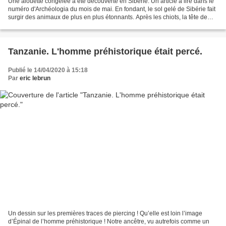
Une alouette congelée a été découverte en Sibérie. Un article à lire dans le
numéro d'Archéologia du mois de mai. En fondant, le sol gelé de Sibérie fait
surgir des animaux de plus en plus étonnants. Après les chiots, la tête de
loup et les lionceaux,...
Tanzanie. L'homme préhistorique était percé.
Publié le 14/04/2020 à 15:18
Par
eric lebrun
Un dessin sur les premières traces de piercing ! Qu’elle est loin l’image
d’Épinal de l’homme préhistorique ! Notre ancêtre, vu autrefois comme un