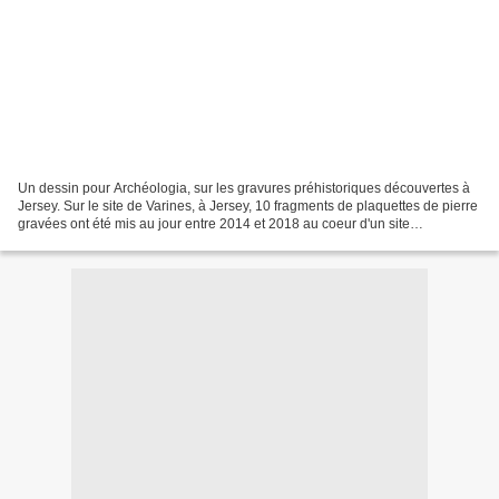
Un dessin pour Archéologia, sur les gravures préhistoriques découvertes à
Jersey. Sur le site de Varines, à Jersey, 10 fragments de plaquettes de pierre
gravées ont été mis au jour entre 2014 et 2018 au coeur d'un site
magdalénien. Il s'agit des premières...