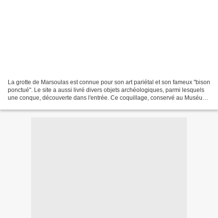
La grotte de Marsoulas est connue pour son art pariétal et son fameux "bison
ponctué". Le site a aussi livré divers objets archéologiques, parmi lesquels
une conque, découverte dans l'entrée. Ce coquillage, conservé au Muséum
d'histoire naturelle de Toulouse,...