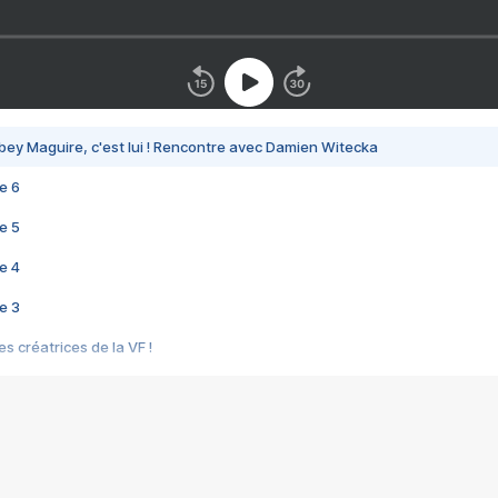
bey Maguire, c'est lui ! Rencontre avec Damien Witecka
e 6
e 5
e 4
e 3
s créatrices de la VF !
e 2
e 1
e Mektoub My Love arrive enfin ! Rencontre avec Shaïn Boumedine et Sal